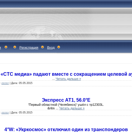
я
Регистрация
Вход
«СТС медиа» падают вместе с сокращением целевой а
...
Читать дальше »
:
zzzzz
|
Дата:
05.05.2015
Экспресс AT1, 56.0°E
'Первый областной (Челябинск)' ушёл с тр12303L.
&nbs
...
Читать дальше »
:
zzzzz
|
Дата:
05.05.2015
4°W: «Укркосмос» отключил один из транспондеров