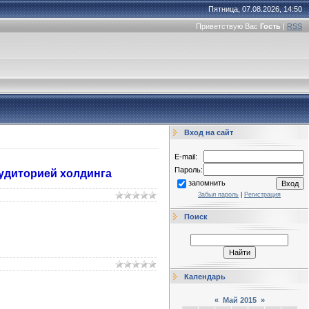
Пятница, 07.08.2026, 14:50
Приветствую Вас
Гость
|
RSS
Вход на сайт
E-mail:
Пароль:
удиторией холдинга
запомнить
Забыл пароль
|
Регистрация
Поиск
Календарь
«
Май 2015
»