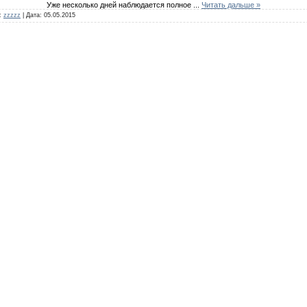
Уже несколько дней наблюдается полное
...
Читать дальше »
:
zzzzz
|
Дата:
05.05.2015