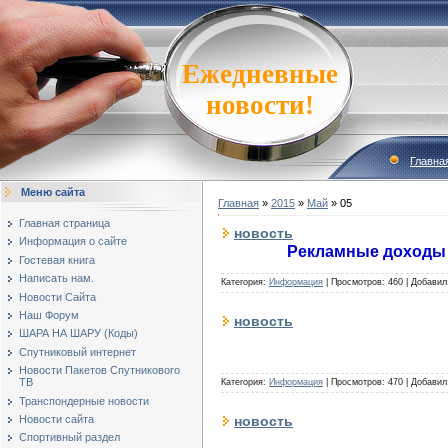
Ежедневные
новости!
Главна
Меню сайта
Главная
»
2015
»
Май
»
05
Главная страница
новость
Информация о сайте
Рекламные доходы 
Гостевая книга
Написать нам.
Категория:
Информация
|
Просмотров:
460
|
Добавил
Новости Сайта
Наш Форум
новость
ШАРА НА ШАРУ (Коды)
Спутниковый интернет
Новости Пакетов Спутникового
ТВ
Категория:
Информация
|
Просмотров:
470
|
Добавил
Транспондерные новости
новость
Новости сайта
Спортивный раздел