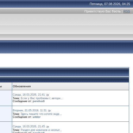
Пятница, 07.08.2026, 04:25
Приветствую Вас
Гость
|
RSS
ы
Обновления
Среда, 18.03.2026, 21:41
Тема:
Если у Вас проблемы с автори...
Сообщение от:
perehodi
Вторник, 21.05.2019, 11:31
Тема:
Здесь пишите что хотите виде...
Сообщение от:
umtor
Среда, 18.03.2026, 21:45
Тема:
Раздел для новичков и неопыт...