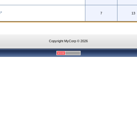
"
7
13
Copyright MyCorp © 2026