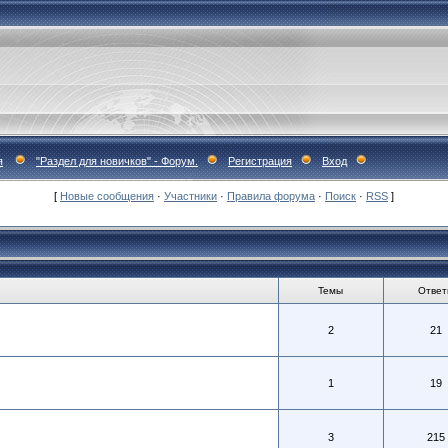
я
"Раздел для новичков" - Форум.
Регистрация
Вход
[
Новые сообщения
·
Участники
·
Правила форума
·
Поиск
·
RSS
]
Темы
Ответ
2
21
1
19
3
215