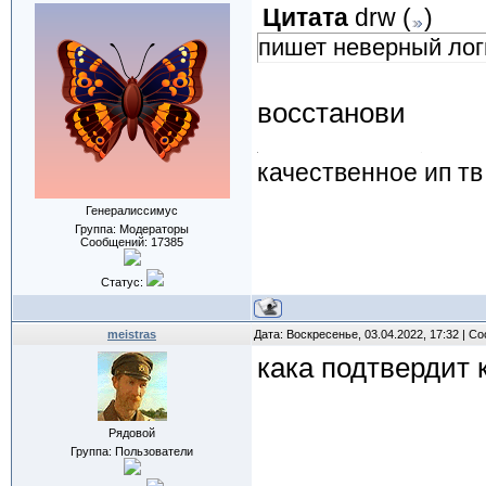
Цитата
drw
(
)
пишет неверный лог
восстанови
качественное ип тв
Генералиссимус
Группа: Модераторы
Сообщений:
17385
Статус:
meistras
Дата: Воскресенье, 03.04.2022, 17:32 | 
кака подтвердит 
Рядовой
Группа: Пользователи