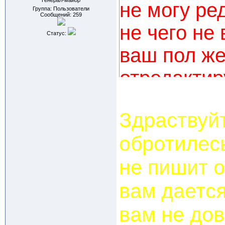
Генерал-майор
не могу ре
Группа: Пользователи
Сообщений:
259
не чего не
Статус:
ваш пол жен
отредактир
Спасибо
Здраствуй
обротилесь
не пишит о
вам дается
вам не до