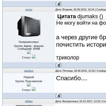
zzzzz
Дата: Вторник, 05.05.2015, 16:24 | Сообщ
Цитата
djumaks
(
)
Не могу войти на фо
а через другие б
Генералиссимус
почистить истор
Группа: Админ - форума
Сообщений:
30498
триколор
Статус:
paulius
Дата: Пятница, 28.08.2015, 12:26 | Сообщ
Спасибо....
Рядовой
Группа: Пользователи
Статус:
All4xx
Дата: Воскресенье, 01.01.2017, 13:32 | 