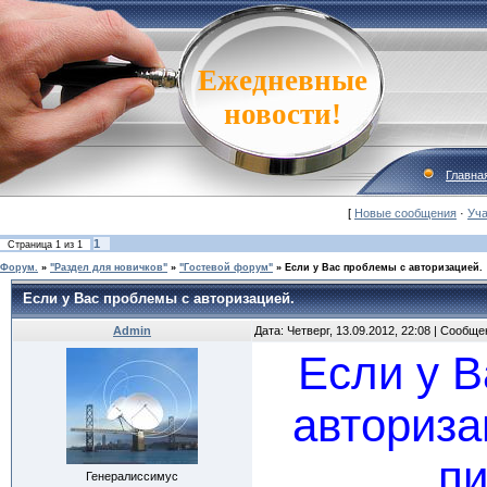
Ежедневные
новости!
Главна
[
Новые сообщения
·
Уча
1
Страница
1
из
1
Форум.
»
"Раздел для новичков"
»
"Гостевой форум"
»
Если у Вас проблемы с авторизацией.
Если у Вас проблемы с авторизацией.
Admin
Дата: Четверг, 13.09.2012, 22:08 | Сообщ
Если у В
авториза
пи
Генералиссимус