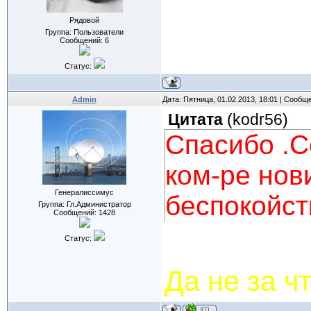
Рядовой
Группа: Пользователи
Сообщений:
6
Статус:
Admin
Дата: Пятница, 01.02.2013, 18:01 | Сообщ
Цитата
(
kodr56
)
Спасибо .С
ком-ре нов
Генералиссимус
беспокойст
Группа: Гл.Администратор
Сообщений:
1428
Статус:
Да не за ч