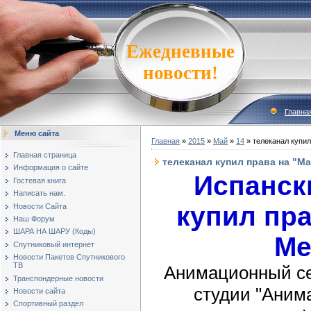
Ежедневные
новости!
Главна
Меню сайта
Главная
»
2015
»
Май
»
14
» телеканал купил
Главная страница
телеканал купил права на "М
Информация о сайте
Испанск
Гостевая книга
Написать нам.
купил пра
Новости Сайта
Наш Форум
ШАРА НА ШАРУ (Коды)
Ме
Спутниковый интернет
Новости Пакетов Спутникового
ТВ
Анимационный се
Транспондерные новости
студии "Аним
Новости сайта
Спортивный раздел