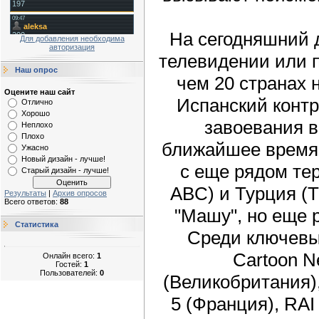
На сегодняшний 
Для добавления необходима
авторизация
телевидении или 
Наш опрос
чем 20 странах 
Оцените наш сайт
Испанский конт
Отлично
Хорошо
завоевания 
Неплохо
Плохо
ближайшее время 
Ужасно
Новый дизайн - лучше!
с еще рядом те
Старый дизайн - лучше!
ABC) и Турция (T
Результаты
|
Архив опросов
Всего ответов:
88
"Машу", но еще 
Статистика
Среди ключевы
Cartoon Ne
Онлайн всего:
1
Гостей:
1
Пользователей:
0
(Великобритания),
5 (Франция), RAI