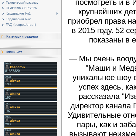
посмотреть и в 
Технический раздел.
ПРАВИЛА СЕРВЕРА
крупнейших дет
Кардшаринг №1
приобрел права на
Кардшаринг №2
FAQ (вопрос/ответ)
в 2015 году. 52 с
Категории раздела
показаны в 
Мини-чат
— Мы очень воод
"Маши и Медв
уникальное шоу 
успех здесь, ка
рассказала "И
директор канала 
Удивительные отн
пары, как и за
вызывают неизмен