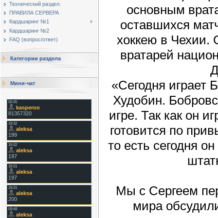
Технический раздел.
основным врат
ПРАВИЛА СЕРВЕРА
оставшихся мат
Кардшаринг №1
Кардшаринг №2
хоккею в Чехии.
FAQ (вопрос/ответ)
вратарей нацио
Категории раздела
Д
«Сегодня играет 
Мини-чат
Худобин. Бобровс
игре. Так как он и
готовится по прив
то есть сегодня он
штат
Мы с Сергеем пе
мира обсудили