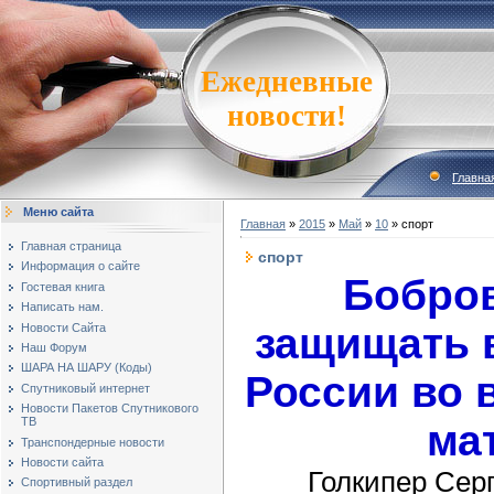
Ежедневные
новости!
Главна
Меню сайта
Главная
»
2015
»
Май
»
10
» спорт
Главная страница
спорт
Информация о сайте
Бобров
Гостевая книга
Написать нам.
защищать 
Новости Сайта
Наш Форум
ШАРА НА ШАРУ (Коды)
России во 
Спутниковый интернет
Новости Пакетов Спутникового
ТВ
ма
Транспондерные новости
Новости сайта
Голкипер Сер
Спортивный раздел