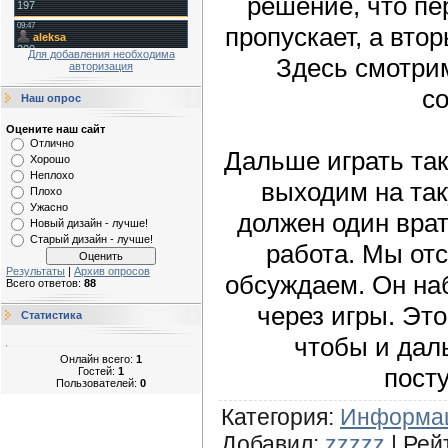
решение, что пе
пропускает, а вто
Для добавления необходима
Здесь смотри
авторизация
с
Наш опрос
Оцените наш сайт
Отлично
Дальше играть та
Хорошо
Неплохо
выходим на так
Плохо
Ужасно
должен один вра
Новый дизайн - лучше!
Старый дизайн - лучше!
работа. Мы от
Результаты
|
Архив опросов
обсуждаем. Он на
Всего ответов:
88
через игры. Это
Статистика
чтобы и дал
Онлайн всего:
1
пост
Гостей:
1
Пользователей:
0
Категория
:
Информа
Добавил
:
zzzzz
|
Рей