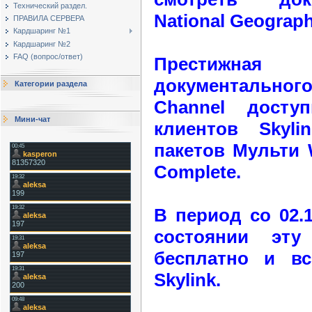
Технический раздел.
National Geograph
ПРАВИЛА СЕРВЕРА
Кардшаринг №1
Кардшаринг №2
FAQ (вопрос/ответ)
Престижн
документальног
Категории раздела
Channel досту
Мини-чат
клиентов Skyl
пакетов Мульти W
Complete.
В период со 02.1
состоянии эту
бесплатно и в
Skylink.