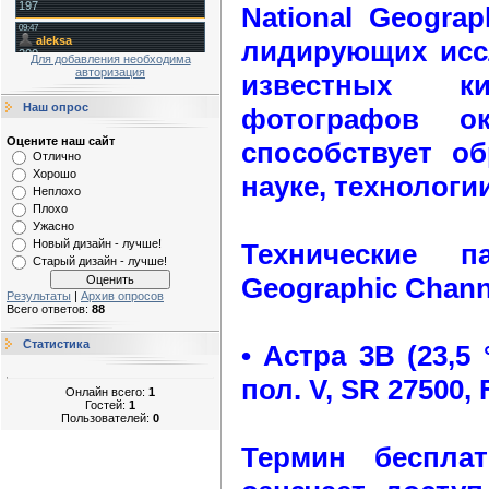
National Geograp
лидирующих исс
Для добавления необходима
авторизация
известных ки
Наш опрос
фотографов о
Оцените наш сайт
способствует о
Отлично
Хорошо
науке, технологи
Неплохо
Плохо
Ужасно
Новый дизайн - лучше!
Технические п
Старый дизайн - лучше!
Geographic Chann
Результаты
|
Архив опросов
Всего ответов:
88
Статистика
• Астра 3B (23,5 
пол. V, SR 27500,
Онлайн всего:
1
Гостей:
1
Пользователей:
0
Термин беспла