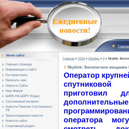
Ежедневные
новости!
Главна
Меню сайта
Главная
»
2015
»
Ноябрь
»
4
» Skylink: Бесп
Главная страница
Skylink: Бесплатное вещание 
Информация о сайте
Оператор крупне
Гостевая книга
Написать нам.
спутниковой 
Новости Сайта
приготовил д
Наш Форум
ШАРА НА ШАРУ (Коды)
дополнител
Спутниковый интернет
Новости Пакетов Спутникового
программиров
ТВ
Транспондерные новости
оператора мог
Новости сайта
Спортивный раздел
смотреть док