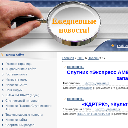
Ежедневные
новости!
Главна
Меню сайта
Главная
»
2015
»
Ноябрь
»
17
Главная страница
новость
Информация о сайте
Спутник «Экспресс AM8
Гостевая книга
зап
Написать нам.
Российский
...
Читать дальше »
Новости Сайта
Категория:
Информация
|
Просмотров:
476
|
Добавил
Наш Форум
ШАРА НА ШАРУ (Коды)
новость
Спутниковый интернет
«КДРТРК», «Культ
Новости Пакетов Спутникового
16 ноября на спутн
...
Читать дальше »
ТВ
Категория:
НОВОСТИ ТЕЛЕКАНАЛОВ
|
Просмотров:
Транспондерные новости
Новости сайта
Спортивный раздел