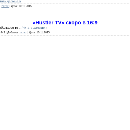
тать дальше »
:
zzzzz
|
Дата:
10.11.2015
«Hustler TV» скоро в 16:9
небольшое те
...
Читать дальше »
443
|
Добавил:
zzzzz
|
Дата:
10.11.2015