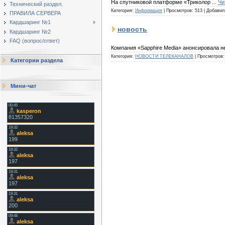
На спутниковой платформе «Триколор
...
Чи
Технический раздел.
Категория:
Информация
|
Просмотров:
513
|
Добавил
ПРАВИЛА СЕРВЕРА
Кардшаринг №1
новость
Кардшаринг №2
FAQ (вопрос/ответ)
Компания «Sapphire Media» анонсировала 
Категория:
НОВОСТИ ТЕЛЕКАНАЛОВ
|
Просмотров:
Категории раздела
Мини-чат