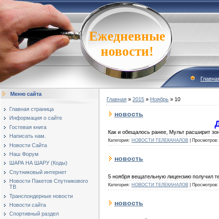
Ежедневные
новости!
Главна
Меню сайта
Главная
»
2015
»
Ноябрь
»
10
Главная страница
новость
Информация о сайте
Гостевая книга
Как и обещалось ранее, Мульт расширит зо
Написать нам.
Категория:
НОВОСТИ ТЕЛЕКАНАЛОВ
|
Просмотров:
Новости Сайта
Наш Форум
новость
ШАРА НА ШАРУ (Коды)
Спутниковый интернет
5 ноября вещательную лицензию получил т
Новости Пакетов Спутникового
Категория:
НОВОСТИ ТЕЛЕКАНАЛОВ
|
Просмотров:
ТВ
Транспондерные новости
новость
Новости сайта
Спортивный раздел