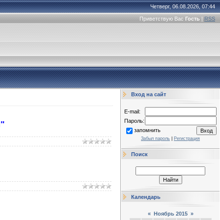
Четверг, 06.08.2026, 07:44
Приветствую Вас
Гость
|
RSS
Вход на сайт
E-mail:
Пароль:
"
запомнить
Забыл пароль
|
Регистрация
Поиск
Календарь
«
Ноябрь 2015
»