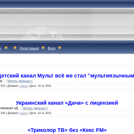
я
Регистрация
Вход
Детский канал Мульт всё же стал "мультиязычным
ну
...
Читать дальше »
510
|
Добавил:
zzzzz
|
Дата:
10.11.2015
Украинский канал «Дача» с лицензией
елеканал «Д
...
Читать дальше »
430
|
Добавил:
zzzzz
|
Дата:
10.11.2015
«Триколор ТВ» без «Кекс FM»