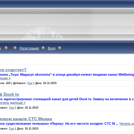
я
Регистрация
Вход
ре стартует?
ала „Toya: Magazyn abonenta” в конце декабря начнет вещание канал Wellbein
льше »
ров:
423
|
Добавил:
Taxi
|
Дата:
10.11.2015
й Duck tv
 зарегистрировал словацкий канал для детей Duck tv. Заявку на включение в 
итать дальше »
авил:
Taxi
|
Дата:
10.11.2015
 новом канале СТС Медиа
свое существование телеканал «Перец». На его частоте холдинг СТС М
...
Читать 
авил:
Taxi
|
Дата:
10.11.2015