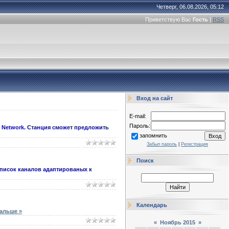
Четверг, 06.08.2026, 05:12
Приветствую Вас
Гость
|
RSS
Вход на сайт
E-mail:
Пароль:
g Network. Станция сможет предложить
запомнить
Забыл пароль
|
Регистрация
Поиск
список каналов адаптированых к
Календарь
дальше »
«
Ноябрь 2015
»