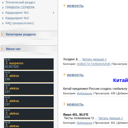
Технический раздел.
новость
ПРАВИЛА СЕРВЕРА
Кардшаринг №1
Кардшаринг №2
FAQ (вопрос/ответ)
Категории раздела
Мини-чат
Холдинг &
...
Читать дальше »
Категория:
НОВОСТИ ТЕЛЕКАНАЛОВ
|
Просмотров:
новость
Китай
Китай предложил России создать глобальн
Категория:
Информация
|
Просмотров:
439
|
Добавил
новость
Ямал 401, 90.0°E
Тесты телеканала 'U
...
Читать дальше »
Категория:
Информация
|
Просмотров:
441
|
Добавил