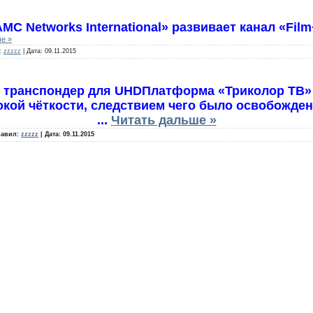
MC Networks International» развивает канал «Fil
е »
:
zzzzz
|
Дата:
09.11.2015
т транспондер для UHDПлатформа «Триколор ТВ»
кой чёткости, следствием чего было освобожден
...
Читать дальше »
авил:
zzzzz
|
Дата:
09.11.2015