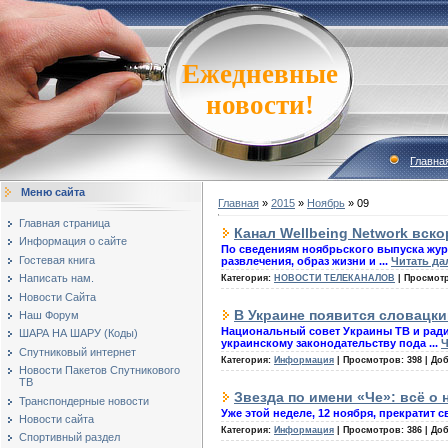
Ежедневные
новости!
Главна
Меню сайта
Главная
»
2015
»
Ноябрь
»
09
Главная страница
Канал Wellbeing Network вско
Информация о сайте
По сведениям ноябрьского выпуска журн
Гостевая книга
развлечения, образ жизни и
...
Читать да
Написать нам.
Категория:
НОВОСТИ ТЕЛЕКАНАЛОВ
|
Просмот
Новости Сайта
В Украине появится словацки
Наш Форум
Национальный совет Украины ТВ и радио
ШАРА НА ШАРУ (Коды)
украинскому законодательству пода
...
Ч
Спутниковый интернет
Категория:
Информация
|
Просмотров:
398
|
Доб
Новости Пакетов Спутникового
ТВ
Звезда по имени «Че»: всё о
Транспондерные новости
Уже этой неделе, 12 ноября, прекратит 
Новости сайта
Категория:
Информация
|
Просмотров:
386
|
Доб
Спортивный раздел