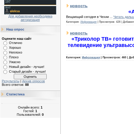
новость
«A
Для добавления необходима
Вещающий сегодня в Чехии
...
Читать дальш
авторизация
Категория:
Информация
|
Просмотров:
426
|
Добавил
Наш опрос
новость
«Триколор ТВ» готови
Оцените наш сайт
Отлично
телевидение ультравысо
Хорошо
Неплохо
Плохо
Категория:
Информация
|
Просмотров:
460
|
Доб
Ужасно
Новый дизайн - лучше!
Старый дизайн - лучше!
Результаты
|
Архив опросов
Всего ответов:
88
Статистика
Онлайн всего:
1
Гостей:
1
Пользователей:
0