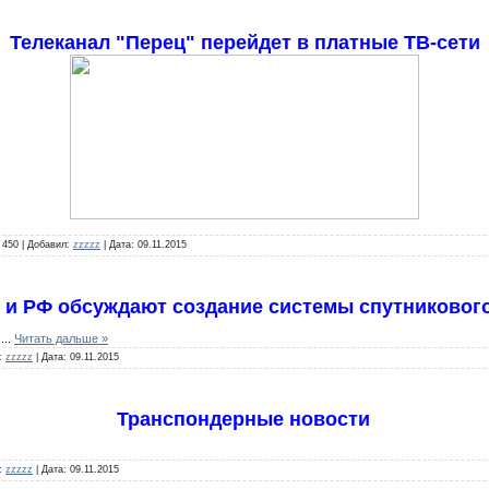
Телеканал "Перец" перейдет в платные ТВ-сети
450
|
Добавил:
zzzzz
|
Дата:
09.11.2015
 и РФ обсуждают создание системы спутниково
у
...
Читать дальше »
:
zzzzz
|
Дата:
09.11.2015
Транспондерные новости
:
zzzzz
|
Дата:
09.11.2015