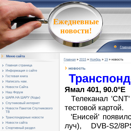
Ежедневные
новости!
Главна
Меню сайта
Главная
»
2015
»
Ноябрь
»
19
» новость
Главная страница
новость
Информация о сайте
Транспонд
Гостевая книга
Написать нам.
Новости Сайта
Ямал 401, 90.0°E
Наш Форум
Телеканал 'CNT' 
ШАРА НА ШАРУ (Коды)
Спутниковый интернет
тестовой картой.
Новости Пакетов Спутникового
ТВ
'Енисей' появилс
Транспондерные новости
Новости сайта
луч), DVB-S2/8P
Спортивный раздел