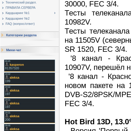
30000, FEC 3/4.
Технический раздел.
ПРАВИЛА СЕРВЕРА
Тесты телеканал
Кардшаринг №1
Кардшаринг №2
10982V.
FAQ (вопрос/ответ)
Тесты телеканала
Категории раздела
на 11505V (северн
SR 1520, FEC 3/4.
Мини-чат
'8 канал - Крас
10907V, перешёл н
'8 канал - Красн
новом пакете на 
DVB-S2/8PSK/MPE
FEC 3/4.
Hot Bird 13D, 13.0
Версия 'Первый к