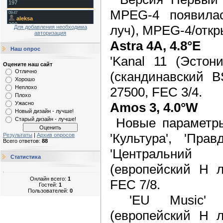
MPEG-4 появила
луч), MPEG-4/откр
Для добавления необходима
авторизация
Astra 4A, 4.8°E
Наш опрос
'Kanal 11 (Эстон
Оцените наш сайт
Отлично
(скандинавский B
Хорошо
Неплохо
27500, FEC 3/4.
Плохо
Amos 3, 4.0°W
Ужасно
Новый дизайн - лучше!
Новые параметры
Старый дизайн - лучше!
'Культура', 'Прав
Результаты
|
Архив опросов
Всего ответов:
88
'Центральний
Статистика
(европейский H л
Онлайн всего:
1
FEC 7/8.
Гостей:
1
Пользователей:
0
'EU Music' п
(европейский H л