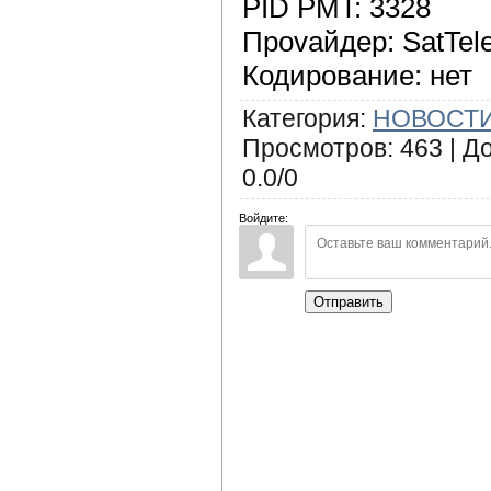
PID PMT: 3328
Проvайдер: SatTel
Кодирование: нет
Категория
:
НОВОСТИ
Просмотров
:
463
|
Д
0.0
/
0
Войдите:
Отправить