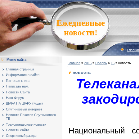
Ежедневные
новости!
Главна
Меню сайта
Главная
»
2015
»
Ноябрь
»
15
» новость
Главная страница
новость
Информация о сайте
Телекана
Гостевая книга
Написать нам.
Новости Сайта
закодиро
Наш Форум
ШАРА НА ШАРУ (Коды)
Спутниковый интернет
Новости Пакетов Спутникового
ТВ
Транспондерные новости
Национальный с
Новости сайта
Спортивный раздел