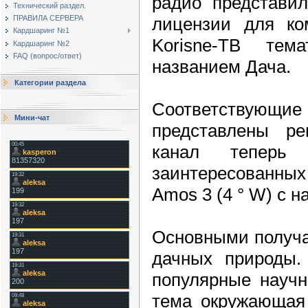
радио представи
Технический раздел.
лицензии для ко
ПРАВИЛА СЕРВЕРА
Кардшаринг №1
Korisne-ТB тем
Кардшаринг №2
FAQ (вопрос/ответ)
названием Дача.
Категории раздела
Соответствую
Мини-чат
представлены ре
канал теперь
заинтересованны
Amos 3 (4 ° W) с н
Основными получа
дачных природы.
популярные научн
тема окружающая 