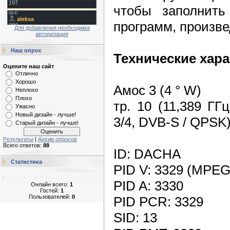
чтобы заполнит
программ, произве
Для добавления необходима
авторизация
Наш опрос
Технические хара
Оцените наш сайт
Отлично
Хорошо
Амос 3 (4 ° W)
Неплохо
Плохо
тр. 10 (11,389 ГГ
Ужасно
Новый дизайн - лучше!
3/4, DVB-S / QPSK
Старый дизайн - лучше!
Результаты
|
Архив опросов
Всего ответов:
88
ID: DACHA
Статистика
PID V: 3329 (MPEG
PID A: 3330
Онлайн всего:
1
Гостей:
1
Пользователей:
0
PID PCR: 3329
SID: 13