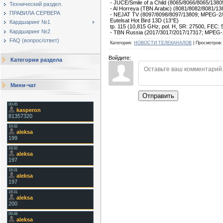
- JUCE/Smile of a Child (8065/8066/8065/138
Технический раздел.
- Al Horreya (TBN Arabic) (8081/8082/8081/
ПРАВИЛА СЕРВЕРА
- NEJAT TV (8097/8098/8097/13809; MPEG-2
Eutelsat Hot Bird 13D (13°E)
Кардшаринг №1
tp. 115 (10,815 GHz, pol. H, SR: 27500, FEC:
Кардшаринг №2
- TBN Russia (2017/3017/2017/17317; MPEG-
FAQ (вопрос/ответ)
Категория
:
НОВОСТИ ТЕЛЕКАНАЛОВ
|
Просмотров
:
Войдите:
Категории раздела
Мини-чат
Отправить