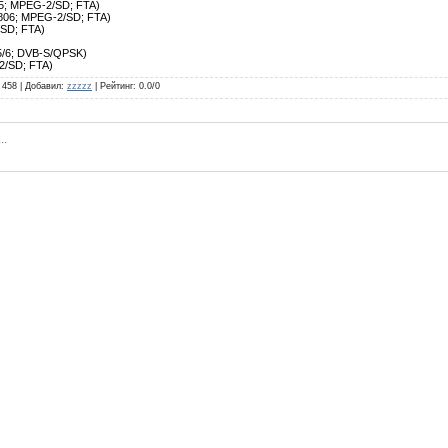
05; MPEG-2/SD; FTA)
13806; MPEG-2/SD; FTA)
/SD; FTA)
 5/6; DVB-S/QPSK)
2/SD; FTA)
458
|
Добавил
:
zzzzz
|
Рейтинг
:
0.0
/
0