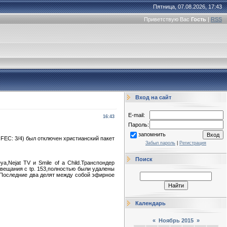
Пятница, 07.08.2026, 17:43
Приветствую Вас
Гость
|
RSS
Вход на сайт
E-mail:
16:43
Пароль:
запомнить
, FEC: 3/4) был отключен христианский пакет
Забыл пароль
|
Регистрация
Поиск
a,Nejat TV и Smile of a Child.Транспондер
вещания с tp. 153,полностью были удалены
ld.Последние два делят между собой эфирное
Календарь
«
Ноябрь 2015
»