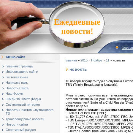
Ежедневные
новости!
Главна
Меню сайта
Главная
»
2015
»
Ноябрь
»
11
» новость
Главная страница
новость
Информация о сайте
Гостевая книга
10 ноября текущего года со спутника Eutels
Написать нам.
TBN (Trinity Broadcasting Network).
Новости Сайта
Наш Форум
Мультиплекс покинули все телеканалы,включ
остался активным,но уже ничего не переда
ШАРА НА ШАРУ (Коды)
русскоязычный Smile of a Child Russia (Ул
Спутниковый интернет
время на tp.50.
Новые технические параметры каналов 
Новости Пакетов Спутникового
Eutelsat Hot Bird 13B (13°E)
ТВ
tp. 50 (11,727 GHz, pol. V, SR: 27500, FEC: 
Транспондерные новости
- TBN Europe (8001/8002/8001/13801; MPEG-
- LIFE TV (8017/8018/8017/13802; MPEG-2/S
Новости сайта
- TBN ITALIA (8033/8034/8033/13803; MPEG-
Спортивный раздел
- Church Channel (8049/8050/8049/13804; M