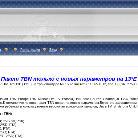
я
Регистрация
Вход
Пакет TBN только с новых параметров на 13°E
at Hot Bird 13B (13°E) на транспондере № 153 с частоты 11,565 GHz, пол. H, (SR: 27500
ая TBN Europe,TBN Russia,Life TV Estonia,TBN Italia,Church Channel,JCTV,Al Horrey
ет.К сожалению,не весь пакет TBN попал на новые параметры.Вместе с завершением 
ыбка ребенка) и круглосуточные версии американских каналов, Juce TV, Smile of a Chi
от TBN:
3/4; DVB-S/QPSK)
2/SD; FTA)
D; FTA)
2/SD; FTA)
PEG-2/SD; FTA)