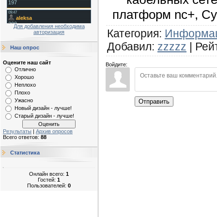
платформ nc+, Cyf
Для добавления необходима
Категория
:
Информа
авторизация
Добавил
:
zzzzz
|
Рей
Наш опрос
Оцените наш сайт
Войдите:
Отлично
Хорошо
Неплохо
Плохо
Ужасно
Отправить
Новый дизайн - лучше!
Старый дизайн - лучше!
Результаты
|
Архив опросов
Всего ответов:
88
Статистика
Онлайн всего:
1
Гостей:
1
Пользователей:
0