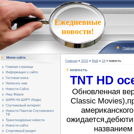
Ежедневные
новости!
Главна
Меню сайта
Главная
»
2015
»
Май
»
19
» новость
Главная страница
новость
Информация о сайте
TNT HD ос
Гостевая книга
Написать нам.
Новости Сайта
Обновленная вер
Наш Форум
Classic Movies),
ШАРА НА ШАРУ (Коды)
Спутниковый интернет
американского
Новости Пакетов Спутникового
ТВ
ожидается,дебюти
Транспондерные новости
Новости сайта
названием 
Спортивный раздел