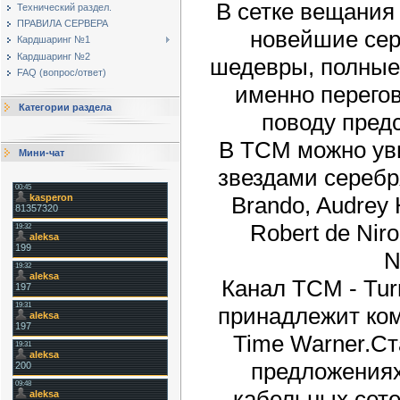
В сетке вещания
Технический раздел.
ПРАВИЛА СЕРВЕРА
новейшие сер
Кардшаринг №1
Кардшаринг №2
шедевры, полные
FAQ (вопрос/ответ)
именно перего
Категории раздела
поводу пред
В TCM можно ув
Мини-чат
звездами серебря
Brando, Audrey
Robert de Niro
N
Канал TCM - Tur
принадлежит ком
Time Warner.С
предложениях
кабельных сете