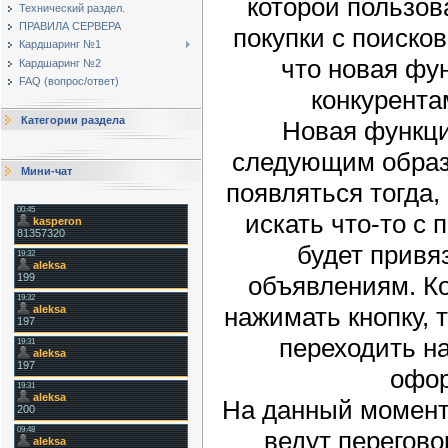
которой пользов
Технический раздел.
ПРАВИЛА СЕРВЕРА
покупки с поиско
Кардшаринг №1
что новая фу
Кардшаринг №2
FAQ (вопрос/ответ)
конкурента
Категории раздела
Новая функци
следующим образо
Мини-чат
появляться тогда,
искать что-то с
будет привя
объявлениям. Ко
нажимать кнопку, 
переходить на
офор
На данный момент
ведут перегово