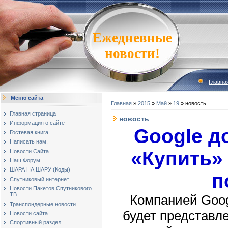
Ежедневные
новости!
Главна
Меню сайта
Главная
»
2015
»
Май
»
19
» новость
Главная страница
новость
Информация о сайте
Google д
Гостевая книга
Написать нам.
«Купить» 
Новости Сайта
Наш Форум
ШАРА НА ШАРУ (Коды)
п
Спутниковый интернет
Новости Пакетов Спутникового
ТВ
Компанией Goo
Транспондерные новости
будет представл
Новости сайта
Спортивный раздел