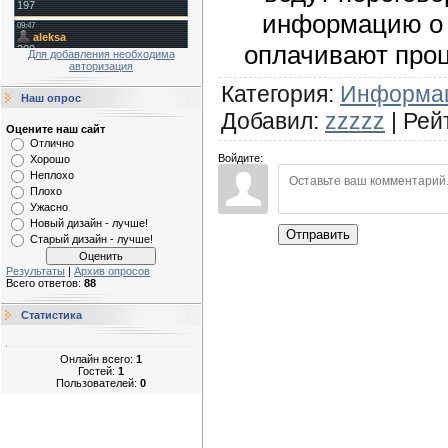
информацию о с
оплачивают проц
Для добавления необходима
авторизация
Категория
:
Информа
Наш опрос
Добавил
:
zzzzz
|
Рей
Оцените наш сайт
Отлично
Войдите:
Хорошо
Неплохо
Плохо
Ужасно
Новый дизайн - лучше!
Отправить
Старый дизайн - лучше!
Результаты
|
Архив опросов
Всего ответов:
88
Статистика
Онлайн всего:
1
Гостей:
1
Пользователей:
0