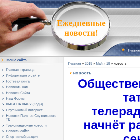
Ежедневные
новости!
Главна
Меню сайта
Главная
»
2015
»
Май
»
18
» новость
Главная страница
новость
Информация о сайте
Обществе
Гостевая книга
Написать нам.
та
Новости Сайта
Наш Форум
ШАРА НА ШАРУ (Коды)
телера
Спутниковый интернет
Новости Пакетов Спутникового
ТВ
начнёт р
Транспондерные новости
Новости сайта
се
Спортивный раздел