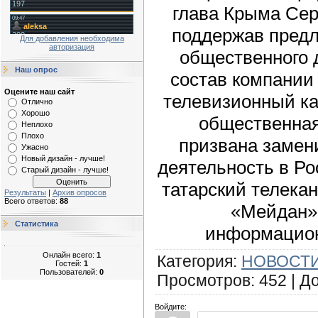
глава Крыма Сер
поддержав пред
Для добавления необходима
авторизация
общественного 
Наш опрос
состав компании
Оцените наш сайт
телевизионный к
Отлично
Хорошо
общественная
Неплохо
Плохо
призвана замен
Ужасно
Новый дизайн - лучше!
деятельность в Р
Старый дизайн - лучше!
татарский телека
Результаты
|
Архив опросов
Всего ответов:
88
«Мейдан»,
Статистика
информацион
Онлайн всего:
1
Категория
:
НОВОСТИ
Гостей:
1
Пользователей:
0
Просмотров
:
452
|
Д
Войдите: