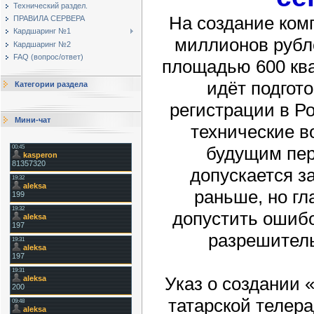
Технический раздел.
На создание ком
ПРАВИЛА СЕРВЕРА
Кардшаринг №1
миллионов рубл
Кардшаринг №2
FAQ (вопрос/ответ)
площадью 600 кв
идёт подгот
Категории раздела
регистрации в Р
Мини-чат
технические в
будущим пер
допускается з
раньше, но гл
допустить ошиб
разрешител
Указ о создании
татарской телер