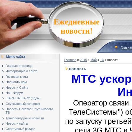
Ежедневные
новости!
Главна
Меню сайта
Главная
»
2015
»
Май
»
13
» новость
Главная страница
новость
Информация о сайте
МТС уско
Гостевая книга
Написать нам.
Ин
Новости Сайта
Наш Форум
ШАРА НА ШАРУ (Коды)
Оператор связи
Спутниковый интернет
Новости Пакетов Спутникового
ТелеСистемы") об
ТВ
Транспондерные новости
по запуску третье
Новости сайта
сети 3G МТС в 
Спортивный раздел