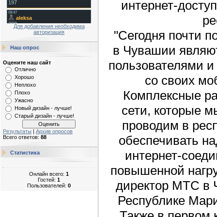
интернет-досту
ре
Для добавления необходима
"Сегодня почти п
авторизация
в Чувашии являю
Наш опрос
пользователями и 
Оцените наш сайт
Отлично
со своих мо
Хорошо
Неплохо
Комплексные ра
Плохо
Ужасно
сети, которые м
Новый дизайн - лучше!
Старый дизайн - лучше!
проводим в рес
Результаты
|
Архив опросов
обеспечивать н
Всего ответов:
88
интернет-соеди
Статистика
повышенной нагру
Онлайн всего:
1
Гостей:
1
директор МТС в 
Пользователей:
0
Республике Мар
Также в первом 