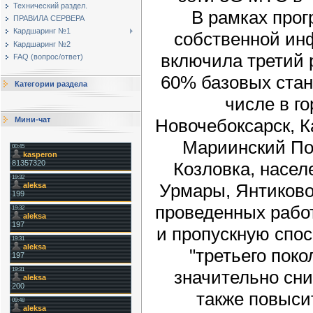
Технический раздел.
В рамках про
ПРАВИЛА СЕРВЕРА
Кардшаринг №1
собственной ин
Кардшаринг №2
включила третий 
FAQ (вопрос/ответ)
60% базовых стан
Категории раздела
числе в г
Новочебоксарск, 
Мини-чат
Мариинский По
Козловка, насел
Урмары, Янтиково
проведенных рабо
и пропускную спо
"третьего поко
значительно сниз
также повыси