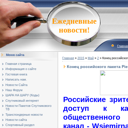
Ежедневные
новости!
Главна
Меню сайта
Главная
»
2015
»
Май
»
2
» Конец российского
Главная страница
Конец российского пакета Pie
Информация о сайте
Гостевая книга
Написать нам.
Новости Сайта
Наш Форум
ШАРА НА ШАРУ (Коды)
Российские зрит
Спутниковый интернет
доступ к кан
Новости Пакетов Спутникового
ТВ
Транспондерные новости
общественного
Новости сайта
канал - Wsiemirna
Спортивный раздел