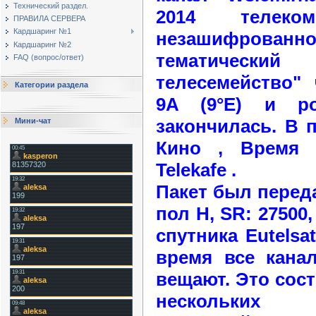
Технический раздел.
2014 телек
ПРАВИЛА СЕРВЕРА
Кардшаринг №1
незашифрованно
Кардшаринг №2
тематически
FAQ (вопрос/ответ)
телесемейство" 
Категории раздела
9A (9°E) и р
закончилась. В
Мини-чат
Кино , Время 
Telekafe .
Пакет был передан
пол H, SR: 27500,
спутника Eutelsa
время все кана
вещают. Это сост
нескольких