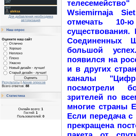
телесемейств
Wsiemirnaja Si
Для добавления необходима
отмечать 10-
авторизация
существования.
Наш опрос
Соединенных Ш
Оцените наш сайт
Отлично
большой успе
Хорошо
Неплохо
появился на рос
Плохо
Ужасно
и в других стра
Новый дизайн - лучше!
Старый дизайн - лучше!
каналы "Цифро
Результаты
|
Архив опросов
посмотрели б
Всего ответов:
88
зрителей по все
Статистика
многие страны Е
Онлайн всего:
1
Гостей:
1
Если передача с E
Пользователей:
0
прекращена пост
пакета от спу