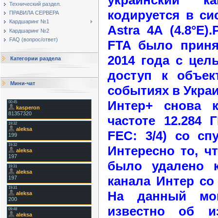
Технический раздел.
кодируется в си
ПРАВИЛА СЕРВЕРА
Кардшаринг №1
Astra 4A (4.8°E)
Кардшаринг №2
FAQ (вопрос/ответ)
FTA было приня
2014 года с це
Категории раздела
доступ к объе
Мини-чат
событиях в Украи
Интер+ снова 
частоте 12.284 Г
FEC: 3/4) со спу
Интересно то, ч
было удалено 
канала Интер со 
На данный мо
известно об и