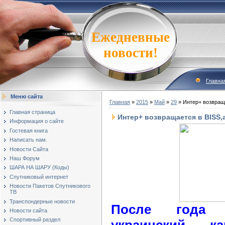
Ежедневные
новости!
Главна
Меню сайта
Главная
»
2015
»
Май
»
29
» Интер+ возвраща
Главная страница
Интер+ возвращается в BISS,
Информация о сайте
Гостевая книга
Написать нам.
Новости Сайта
Наш Форум
ШАРА НА ШАРУ (Коды)
Спутниковый интернет
Новости Пакетов Спутникового
ТВ
Транспондерные новости
После года 
Новости сайта
Спортивный раздел
украинский к