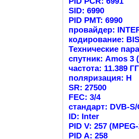
PID PCR: 6991
SID: 6990
PID PMT: 6990
провайдер: INTE
кодирование: BIS
Технические пар
спутник: Amos 3 
частота: 11.389 Г
поляризация: H
SR: 27500
FEC: 3/4
стандарт: DVB-S
ID: Inter
PID V: 257 (MPEG-
PID A: 258