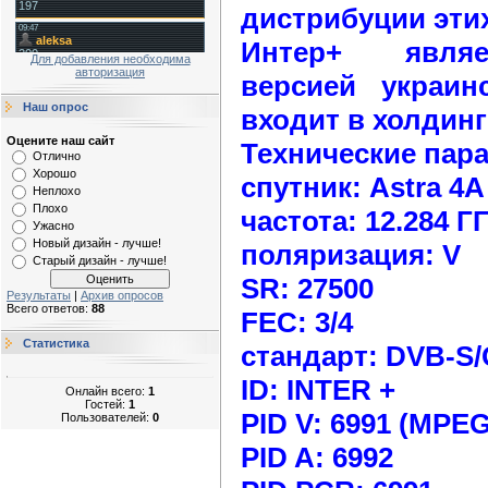
дистрибуции этих
Интер+ являе
Для добавления необходима
авторизация
версией украин
Наш опрос
входит в холдинг 
Оцените наш сайт
Технические пар
Отлично
Хорошо
спутник: Astra 4A 
Неплохо
Плохо
частота: 12.284 Г
Ужасно
Новый дизайн - лучше!
поляризация: V
Старый дизайн - лучше!
SR: 27500
Результаты
|
Архив опросов
Всего ответов:
88
FEC: 3/4
Статистика
стандарт: DVB-S
ID: INTER +
Онлайн всего:
1
Гостей:
1
PID V: 6991 (MPEG
Пользователей:
0
PID A: 6992