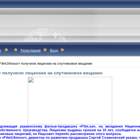
я
Регистрация
Вход
«FilmUAmour» получили лицензии на спутниковое вещание
» получили лицензии на спутниковое вещание
длежащая украинскому фильм-продакшну «Film.ua», на заседании Национ
бственного производства. Лицензии выданы сроком на 10 лет, сообщается н
никовых лицензий, но Нацсовет перенёс рассмотрение этого вопроса.
и «FilmUAmour», директор по развитию продакшна Сергей Созановский указал, 