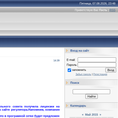
Пятница, 07.08.2026, 23:48
Приветствую Вас
Гость
|
RSS
Вход на сайт
E-mail:
14:39
Пароль:
запомнить
Забыл пароль
|
Регистрация
Поиск
Календарь
ального совета получила лицензии на
а сайте регулятора.Напомним, компания
«
Май 2015
»
что в програмной сетке будет предложен