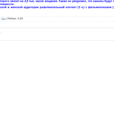
орого хватит на 2,5 тыс. часов вещания. Также он уведомил, что каналы будут 
упаемости.
кой и женской аудитории развлекательный контент (3 ч.) с фильмопоказом (13 
:
Taxi
|
Рейтинг
:
0.0
/
0