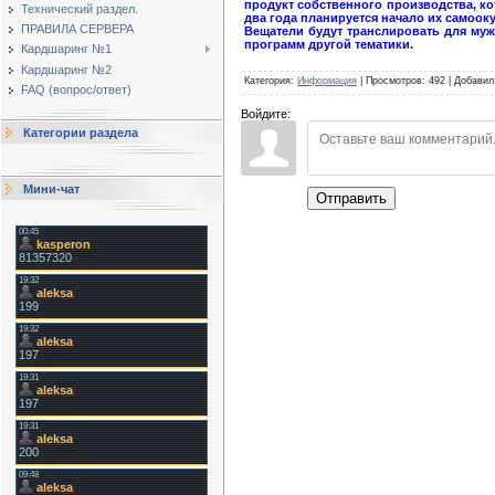
продукт собственного производства, кот
Технический раздел.
два года планируется начало их самоок
ПРАВИЛА СЕРВЕРА
Вещатели будут транслировать для мужс
программ другой тематики.
Кардшаринг №1
Кардшаринг №2
Категория
:
Информация
|
Просмотров
:
492
|
Добавил
FAQ (вопрос/ответ)
Войдите:
Категории раздела
Мини-чат
Отправить