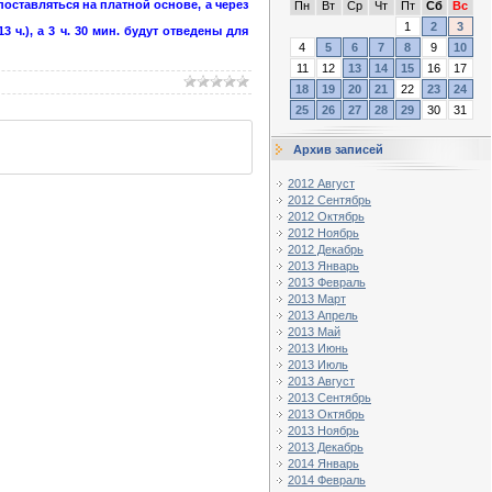
поставляться на платной основе, а через
Пн
Вт
Ср
Чт
Пт
Сб
Вс
1
2
3
ч.), а 3 ч. 30 мин. будут отведены для
4
5
6
7
8
9
10
11
12
13
14
15
16
17
18
19
20
21
22
23
24
25
26
27
28
29
30
31
Архив записей
2012 Август
2012 Сентябрь
2012 Октябрь
2012 Ноябрь
2012 Декабрь
2013 Январь
2013 Февраль
2013 Март
2013 Апрель
2013 Май
2013 Июнь
2013 Июль
2013 Август
2013 Сентябрь
2013 Октябрь
2013 Ноябрь
2013 Декабрь
2014 Январь
2014 Февраль