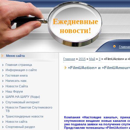
Ежедневные
новости!
Главна
Меню сайта
Главная
»
2015
»
Май
»
3
» «FilmUAction» и 
Главная страница
«FilmUAction» и «FilmUAmour
Информация о сайте
Гостевая книга
Написать нам.
Новости Сайта
Наш Форум
ШАРА НА ШАРУ (Коды)
Спутниковый интернет
Новости Пакетов Спутникового
ТВ
Транспондерные новости
Компания «Настоящие каналы», прина
спутниковое вещание новых каналов со
Новости сайта
уже подавала заявки на получение спут
Спортивный раздел
Представляя телеканалы «FilmUAction» 