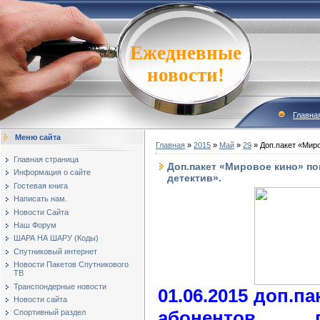
Ежедневные
новости!
Главна
Меню сайта
Главная
»
2015
»
Май
»
29
» Доп.пакет «Миро
Главная страница
Доп.пакет «Мировое кино» по
Информация о сайте
детектив».
Гостевая книга
Написать нам.
Новости Сайта
Наш Форум
ШАРА НА ШАРУ (Коды)
Спутниковый интернет
Новости Пакетов Спутникового
ТВ
Транспондерные новости
01.06.2015 доп.п
Новости сайта
абонентов п
Спортивный раздел