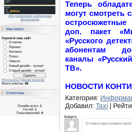
Теперь обладат
могут смотреть 
Для добавления необходима
авторизация
остросюжетные 
доп. пакет «М
Наш опрос
«Русского детект
Оцените наш сайт
Отлично
Хорошо
абонентам до
Неплохо
каналы «Русский
Плохо
Ужасно
ТВ».
Новый дизайн - лучше!
Старый дизайн - лучше!
Результаты
|
Архив опросов
Всего ответов:
88
НОВОСТИ КОНТ
Статистика
Категория
:
Информа
Добавил
:
Taxi
|
Рейти
Онлайн всего:
1
Гостей:
1
Пользователей:
0
Войдите: