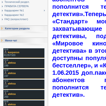
Технический раздел.
пополнится те
ПРАВИЛА СЕРВЕРА
Кардшаринг №1
детектив».Тепе
Кардшаринг №2
«Стандарт» мо
FAQ (вопрос/ответ)
захватывающи
Категории раздела
детективы, по
Мини-чат
«Мировое кино
детектива» в это
доступны попул
бестселлер», и «
1.06.2015 доп.па
абонентов п
пополнится те
детектив».