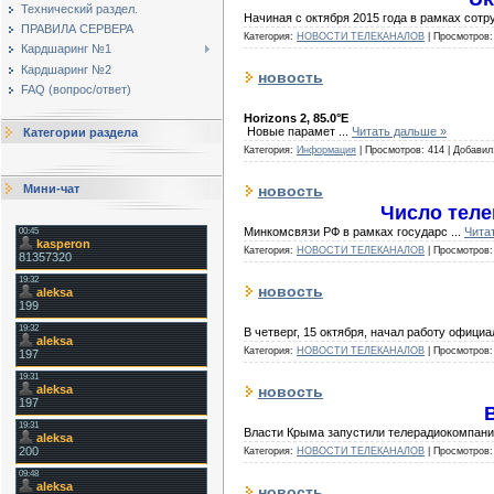
Технический раздел.
Начиная с октября 2015 года в рамках сот
ПРАВИЛА СЕРВЕРА
Категория:
НОВОСТИ ТЕЛЕКАНАЛОВ
|
Просмотров:
Кардшаринг №1
Кардшаринг №2
новость
FAQ (вопрос/ответ)
Horizons 2, 85.0°E
Новые парамет
...
Читать дальше »
Категории раздела
Категория:
Информация
|
Просмотров:
414
|
Добавил
новость
Мини-чат
Число теле
Минкомсвязи РФ в рамках государс
...
Чита
Категория:
НОВОСТИ ТЕЛЕКАНАЛОВ
|
Просмотров:
новость
В четверг, 15 октября, начал работу офици
Категория:
НОВОСТИ ТЕЛЕКАНАЛОВ
|
Просмотров:
новость
Власти Крыма запустили телерадиокомпан
Категория:
НОВОСТИ ТЕЛЕКАНАЛОВ
|
Просмотров:
новость