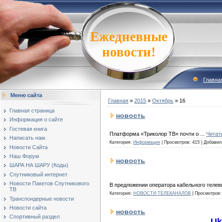
Ежедневные
новости!
Главна
Меню сайта
Главная
»
2015
»
Октябрь
»
16
Главная страница
новость
Информация о сайте
Гостевая книга
Платформа «Триколор ТВ» почти о
...
Читат
Написать нам.
Категория:
Информация
|
Просмотров:
415
|
Добавил
Новости Сайта
Наш Форум
новость
ШАРА НА ШАРУ (Коды)
Спутниковый интернет
Новости Пакетов Спутникового
В предложении оператора кабельного телев
ТВ
Категория:
НОВОСТИ ТЕЛЕКАНАЛОВ
|
Просмотров:
Транспондерные новости
Новости сайта
новость
Спортивный раздел
Uk