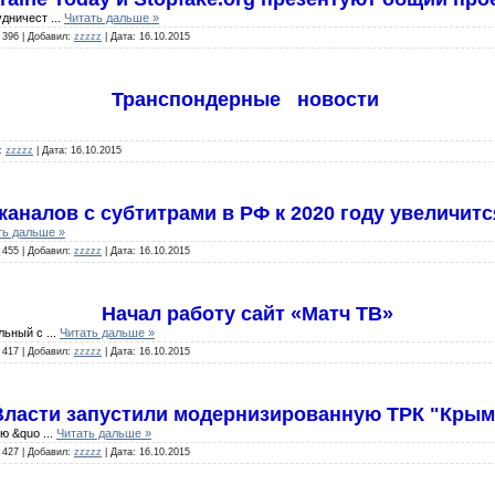
рудничест
...
Читать дальше »
396
|
Добавил:
zzzzz
|
Дата:
16.10.2015
Транспондерные новости
:
zzzzz
|
Дата:
16.10.2015
каналов с субтитрами в РФ к 2020 году увеличитс
ть дальше »
455
|
Добавил:
zzzzz
|
Дата:
16.10.2015
Начал работу сайт «Матч ТВ»
альный с
...
Читать дальше »
417
|
Добавил:
zzzzz
|
Дата:
16.10.2015
Власти запустили модернизированную ТРК "Крым
ию &quo
...
Читать дальше »
427
|
Добавил:
zzzzz
|
Дата:
16.10.2015