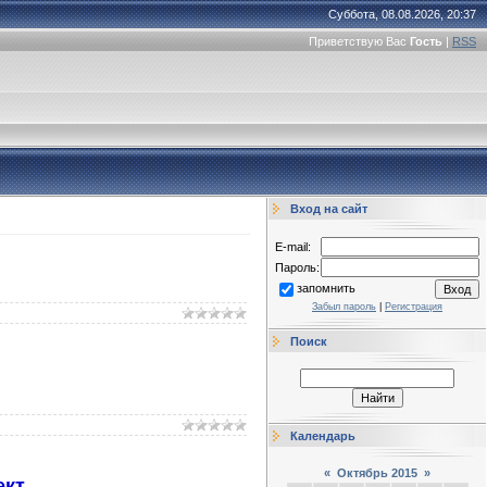
Суббота, 08.08.2026, 20:37
Приветствую Вас
Гость
|
RSS
Вход на сайт
E-mail:
Пароль:
запомнить
Забыл пароль
|
Регистрация
Поиск
Календарь
«
Октябрь 2015
»
ект