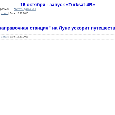
16 октября - запуск «Turksat-4B»
л размещ
...
Читать дальше »
:
zzzzz
|
Дата:
16.10.2015
заправочная станция" на Луне ускорит путешеств
:
zzzzz
|
Дата:
16.10.2015