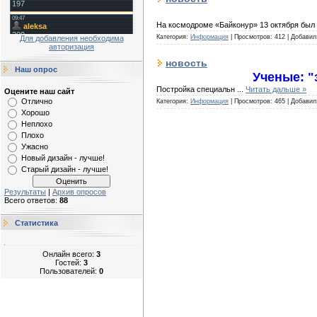
На космодроме «Байконур» 13 октября бы
Категория:
Информация
|
Просмотров:
412
|
Добавил
Для добавления необходима
авторизация
новость
Наш опрос
Ученые: "
Постройка специальн
...
Читать дальше »
Оцените наш сайт
Отлично
Категория:
Информация
|
Просмотров:
465
|
Добавил
Хорошо
Неплохо
Плохо
Ужасно
Новый дизайн - лучше!
Старый дизайн - лучше!
Результаты
|
Архив опросов
Всего ответов:
88
Статистика
Онлайн всего:
3
Гостей:
3
Пользователей:
0