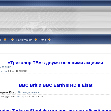
я
Регистрация
Вход
«Триколор ТВ» с двумя осенними акциями
ь дальше »
:
zzzzz
|
Дата:
16.10.2015
BBC Brit и BBC Earth в HD в Elsat
идения Elsa
...
Читать дальше »
397
|
Добавил:
zzzzz
|
Дата:
16.10.2015
raine Today и Stopfake.org презентуют общий про