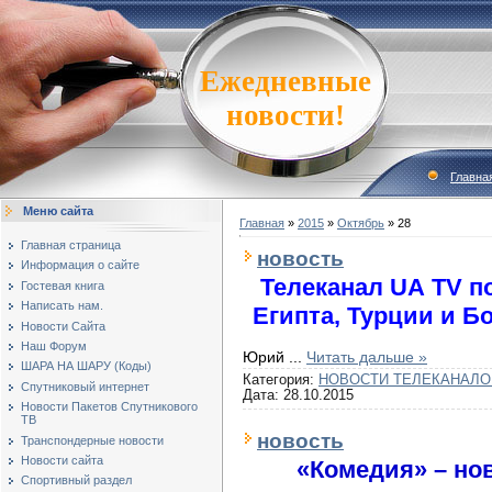
Ежедневные
новости!
Главна
Меню сайта
Главная
»
2015
»
Октябрь
»
28
Главная страница
новость
Информация о сайте
Телеканал UА TV п
Гостевая книга
Написать нам.
Египта, Турции и Б
Новости Сайта
Наш Форум
Юрий
...
Читать дальше »
ШАРА НА ШАРУ (Коды)
Категория:
НОВОСТИ ТЕЛЕКАНАЛО
Спутниковый интернет
Дата:
28.10.2015
Новости Пакетов Спутникового
ТВ
новость
Транспондерные новости
Новости сайта
«Комедия» – но
Спортивный раздел