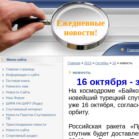
Ежедневные
новости!
Главна
Меню сайта
Главная
»
2015
»
Октябрь
»
16
» новость
Главная страница
новость
Информация о сайте
16 октября - 
Гостевая книга
Написать нам.
На космодроме «Байко
Новости Сайта
новейший турецкий спут
Наш Форум
уже 16 октября, соглас
ШАРА НА ШАРУ (Коды)
Спутниковый интернет
орбиту.
Новости Пакетов Спутникового
ТВ
Транспондерные новости
Российская ракета «
Новости сайта
спутник будет доставле
Спортивный раздел