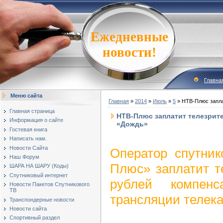
Ежедневные
новости!
Главна
Меню сайта
Главная
»
2014
»
Июль
»
5
» НТВ-Плюс запла
Главная страница
НТВ-Плюс заплатит телезрит
Информация о сайте
«Дождь»
Гостевая книга
Написать нам.
Новости Сайта
Оператор спутник
Наш Форум
Плюс» заплатит т
ШАРА НА ШАРУ (Коды)
Спутниковый интернет
рублей компен
Новости Пакетов Спутникового
ТВ
трансляции телек
Транспондерные новости
Новости сайта
Спортивный раздел