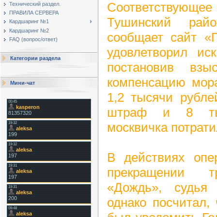
Соответствую
Технический раздел.
ПРАВИЛА СЕРВЕРА
Тушинский рай
Кардшаринг №1
Кардшаринг №2
сообщает сайт «П
FAQ (вопрос/ответ)
удовлетворил ис
Категории раздела
постановив вз
компенсацию мора
Мини-чат
1,2 тысячи рубле
штраф и 8 тыс
москвичка потрати
В действиях опе
прекращении т
«Дождь», судья
однако посчитал,