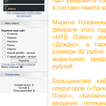
был уведомить Го
в составе пакета з
Для добавления необходима
авторизация
Марина Головинк
Наш опрос
феврале этого го
Оцените наш сайт
Отлично
«НТВ Плюс» вос
Хорошо
Неплохо
«Дождю», а так
Плохо
Ужасно
размере 92 рубля
Новый дизайн - лучше!
Старый дизайн - лучше!
морального вре
рублей.
Результаты
|
Архив опросов
Всего ответов:
88
Статистика
Большинство ка
Онлайн всего:
1
операторов («Три
Гостей:
1
Пользователей:
0
Плюс», «Билайн
вещание телека