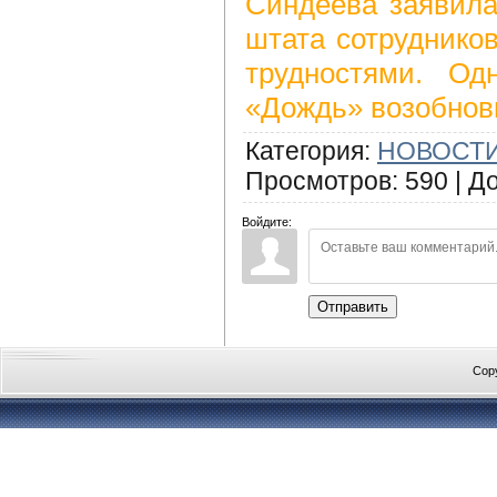
Синдеева заявила
штата сотруднико
трудностями. Од
«Дождь» возобнов
Категория
:
НОВОСТИ
Просмотров
:
590
|
Д
Войдите:
Отправить
Cop