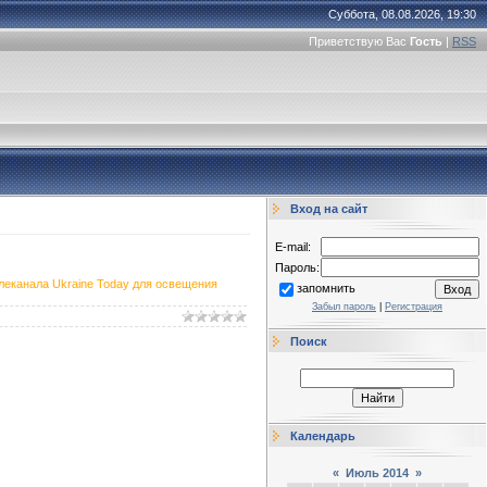
Суббота, 08.08.2026, 19:30
Приветствую Вас
Гость
|
RSS
Вход на сайт
E-mail:
Пароль:
леканала Ukraine Today для освещения
запомнить
Забыл пароль
|
Регистрация
Поиск
Календарь
«
Июль 2014
»