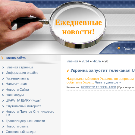
Ежедневные
новости!
Главна
Меню сайта
Главная
»
2014
»
Июль
»
20
Главная страница
Украина запустит телеканал U
Информация о сайте
Гостевая книга
Национальный совет Украины по вопросам 
событий в Укра
...
Читать дальше »
Написать нам.
Категория:
НОВОСТИ ТЕЛЕКАНАЛОВ
|
Просмотров:
Новости Сайта
Наш Форум
ШАРА НА ШАРУ (Коды)
Спутниковый интернет
Новости Пакетов Спутникового
ТВ
Транспондерные новости
Новости сайта
Спортивный раздел