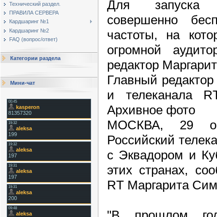
Для запуска 
Технический раздел.
ПРАВИЛА СЕРВЕРА
совершенно бесп
Кардшаринг №1
частоты, на кот
Кардшаринг №2
FAQ (вопрос/ответ)
огромной аудито
Категории раздела
редактор Маргари
Главный редактор 
Мини-чат
и телеканала R
Архивное фото
МОСКВА, 29 о
Российский телек
с Эквадором и Ку
этих странах, со
RT Маргарита Сим
"В прошлом го