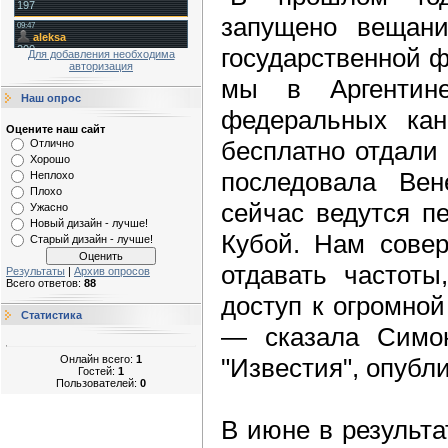
запущено вещани
государственной ф
Для добавления необходима
авторизация
мы в Аргентин
Наш опрос
федеральных ка
Оцените наш сайт
бесплатно отдали 
Отлично
Хорошо
последовала Вен
Неплохо
Плохо
сейчас ведутся п
Ужасно
Новый дизайн - лучше!
Кубой. Нам совер
Старый дизайн - лучше!
отдавать частот
Результаты
|
Архив опросов
Всего ответов:
88
доступ к огромной
Статистика
— сказала Симон
Онлайн всего:
1
"Известия", опубли
Гостей:
1
Пользователей:
0
В июне в результа