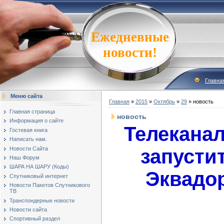
Ежедневные
новости!
Главна
Меню сайта
Главная
»
2015
»
Октябрь
»
29
» новость
Главная страница
новость
Информация о сайте
Телеканал
Гостевая книга
Написать нам.
Новости Сайта
запусти
Наш Форум
ШАРА НА ШАРУ (Коды)
Эквадор
Спутниковый интернет
Новости Пакетов Спутникового
ТВ
Транспондерные новости
Новости сайта
Спортивный раздел