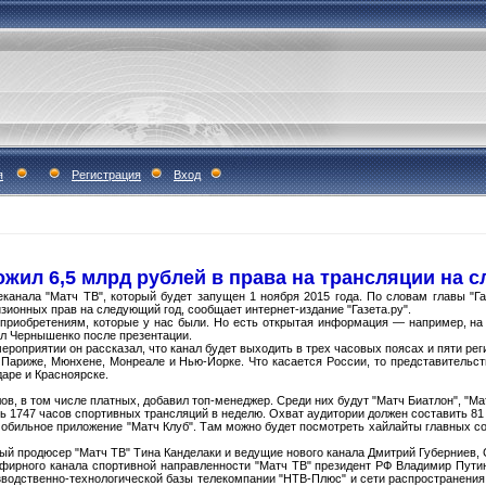
я
Регистрация
Вход
ожил 6,5 млрд рублей в права на трансляции на 
канала "Матч ТВ", который будет запущен 1 ноября 2015 года. По словам главы "
изионных прав на следующий год, сообщает интернет-издание "Газета.ру".
 приобретениям, которые у нас были. Но есть открытая информация — например, н
зал Чернышенко после презентации.
ероприятии он рассказал, что канал будет выходить в трех часовых поясах и пяти ре
 Париже, Мюнхене, Монреале и Нью-Йорке. Что касается России, то представительст
даре и Красноярске.
ов, в том числе платных, добавил топ-менеджер. Среди них будут "Матч Биатлон", "Мат
ть 1747 часов спортивных трансляций в неделю. Охват аудитории должен составить 81
обильное приложение "Матч Клуб". Там можно будет посмотреть хайлайты главных со
ый продюсер "Матч ТВ" Тина Канделаки и ведущие нового канала Дмитрий Губерниев, 
эфирного канала спортивной направленности "Матч ТВ" президент РФ Владимир Путин
водственно-технологической базы телекомпании "НТВ-Плюс" и сети распространения 