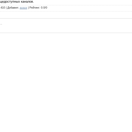
бщедоступных каналов.
410
|
Добавил
:
zzzzz
|
Рейтинг
:
0.0
/
0