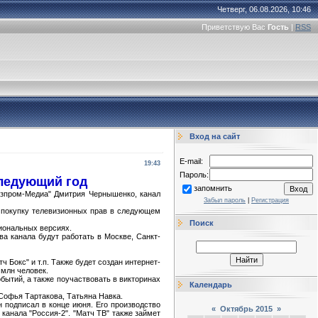
Четверг, 06.08.2026, 10:46
Приветствую Вас
Гость
|
RSS
Вход на сайт
E-mail:
19:43
Пароль:
следующий год
запомнить
Газпром-Медиа" Дмитрия Чернышенко, канал
Забыл пароль
|
Регистрация
а покупку телевизионных прав в следующем
Поиск
гиональных версиях.
ва канала будут работать в Москве, Санкт-
ч Бокс" и т.п. Также будет создан интернет-
 млн человек.
бытий, а также поучаствовать в викторинах
Календарь
Софья Тартакова, Татьяна Навка.
 подписал в конце июня. Его производство
«
Октябрь 2015
»
канала "Россия-2". "Матч ТВ" также займет