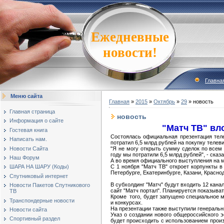
Ежедневные
новости!
Главна
Меню сайта
Главная
»
2015
»
Октябрь
»
29
» новость
Главная страница
новость
Информация о сайте
"Матч ТВ" вл
Гостевая книга
Состоялась официальная презентация теле
Написать нам.
потратил 6,5 млрд рублей на покупку телев
Новости Сайта
"Я не могу открыть сумму сделок по всем
году мы потратили 6,5 млрд рублей", - ска
Наш Форум
А во время официального выступления на м
С 1 ноября "Матч ТВ" откроет корпункты в
ШАРА НА ШАРУ (Коды)
Петербурге, Екатеринбурге, Казани, Красно
Спутниковый интернет
В субхолдинг "Матч" будут входить 12 канал
Новости Пакетов Спутникового
сайт "Матч портал". Планируется показыва
ТВ
Кроме того, будет запущено специальное м
Транспондерные новости
и конкурсах.
На презентации также выступили генеральн
Новости сайта
Указ о создании нового общероссийского 
Спортивный раздел
будет происходить с использованием произ