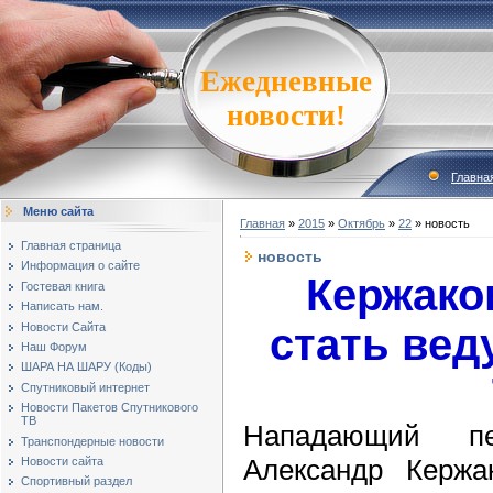
Ежедневные
новости!
Главна
Меню сайта
Главная
»
2015
»
Октябрь
»
22
» новость
Главная страница
новость
Информация о сайте
Кержако
Гостевая книга
Написать нам.
Новости Сайта
стать вед
Наш Форум
ШАРА НА ШАРУ (Коды)
Спутниковый интернет
Новости Пакетов Спутникового
ТВ
Нападающий пет
Транспондерные новости
Александр Кержа
Новости сайта
Спортивный раздел