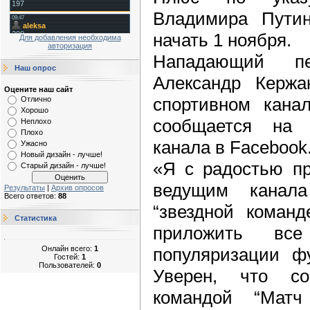
Владимира Пути
начать 1 ноября.
Для добавления необходима
авторизация
Нападающий пет
Наш опрос
Александр Кержа
Оцените наш сайт
спортивном кана
Отлично
Хорошо
сообщается на 
Неплохо
Плохо
канала в Facebook
Ужасно
Новый дизайн - лучше!
«Я с радостью пр
Старый дизайн - лучше!
ведущим канал
Результаты
|
Архив опросов
Всего ответов:
88
“звездной команд
Статистика
приложить вс
Онлайн всего:
1
популяризации ф
Гостей:
1
Пользователей:
0
Уверен, что со
командой “Мат