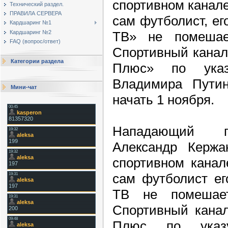
спортивном канал
Технический раздел.
ПРАВИЛА СЕРВЕРА
сам футболист, ег
Кардшаринг №1
ТВ» не помешае
Кардшаринг №2
FAQ (вопрос/ответ)
Спортивный канал
Категории раздела
Плюс» по указ
Владимира Пути
Мини-чат
начать 1 ноября.
Нападающий пе
Александр Кержа
спортивном канал
сам футболист ег
ТВ не помешает
Спортивный канал
Плюс по указу