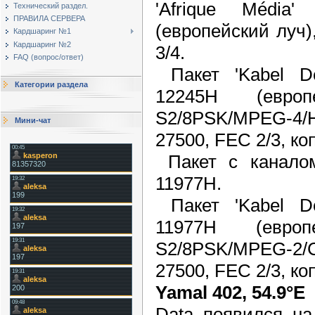
'Afrique Média
Технический раздел.
ПРАВИЛА СЕРВЕРА
(европейский луч)
Кардшаринг №1
Кардшаринг №2
3/4.
FAQ (вопрос/ответ)
Пакет 'Kabel De
Категории раздела
12245H (евро
S2/8PSK/MPEG-4/H
Мини-чат
27500, FEC 2/3, ко
Пакет с каналом 
11977H.
Пакет 'Kabel De
11977H (евро
S2/8PSK/MPEG-2
27500, FEC 2/3, ко
Yamal 402, 54.9°E
Data появился на