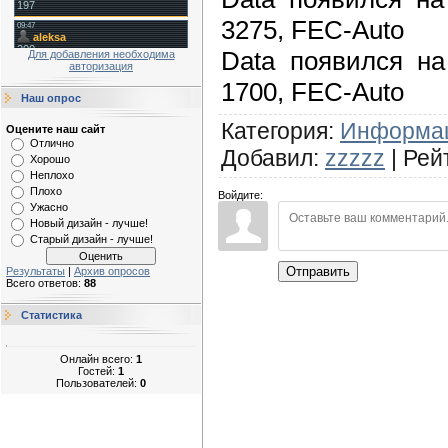
3275, FEC-Auto
Data появился на
Для добавления необходима
авторизация
1700, FEC-Auto
Наш опрос
Категория
:
Информа
Оцените наш сайт
Отлично
Добавил
:
zzzzz
|
Рей
Хорошо
Неплохо
Плохо
Войдите:
Ужасно
Новый дизайн - лучше!
Старый дизайн - лучше!
Отправить
Результаты
|
Архив опросов
Всего ответов:
88
Статистика
Онлайн всего:
1
Гостей:
1
Пользователей:
0