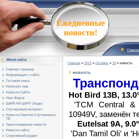
Ежедневные
новости!
Главна
Меню сайта
Главная
»
2015
»
Октябрь
»
19
» новость
Главная страница
новость
Информация о сайте
Транспонд
Гостевая книга
Написать нам.
Новости Сайта
Hot Bird 13B, 13.0
Наш Форум
'TCM Central & 
ШАРА НА ШАРУ (Коды)
Спутниковый интернет
10949V, заменён т
Новости Пакетов Спутникового
ТВ
Eutelsat 9A, 9.0
Транспондерные новости
Новости сайта
'Dan Tamil Oli' и '
Спортивный раздел