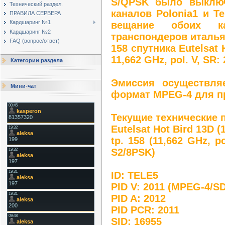
S/QPSK было выключ
Технический раздел.
каналов Polonia1 и T
ПРАВИЛА СЕРВЕРА
Кардшаринг №1
вещание обоих ка
Кардшаринг №2
транспондеров италья
FAQ (вопрос/ответ)
158 спутника Eutelsat 
11,662 GHz, pol. V, SR:
Категории раздела
Эмиссия осуществляе
Мини-чат
формат MPEG-4 для п
Текущие технические п
Eutelsat Hot Bird 13D (
tp. 158 (11,662 GHz, p
S2/8PSK)
ID: TELE5
PID V: 2011 (MPEG-4/SD
PID A: 2012
PID PCR: 2011
SID: 16955