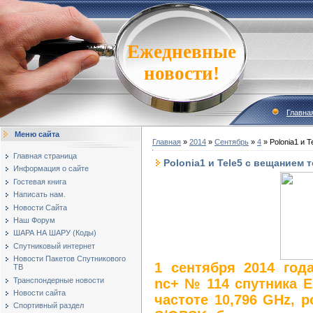
Ежедневные
новости!
Главна
Меню сайта
Главная
»
2014
»
Сентябрь
»
4
» Polonia1 и 
Главная страница
Polonia1 и Tele5 с вещанием 
Информация о сайте
Гостевая книга
Написать нам.
Новости Сайта
Наш Форум
ШАРА НА ШАРУ (Коды)
Спутниковый интернет
Новости Пакетов Спутникового
1 сентября 2014 год
ТВ
Транспондерные новости
nc+ № 114 спутника Eu
Новости сайта
частоте 10,796 GHz, po
Спортивный раздел