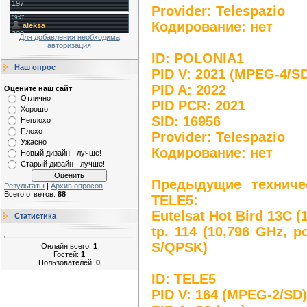
Provider: Telespazio
Кодирование: нет
Для добавления необходима
авторизация
ID: POLONIA1
Наш опрос
PID V: 2021 (MPEG-4/S
PID A: 2022
Оцените наш сайт
Отлично
PID PCR: 2021
Хорошо
SID: 16956
Неплохо
Плохо
Provider: Telespazio
Ужасно
Кодирование: нет
Новый дизайн - лучше!
Старый дизайн - лучше!
Предыдущие техниче
Результаты
|
Архив опросов
Всего ответов:
88
TELE5:
Eutelsat Hot Bird 13C (
Статистика
tp. 114 (10,796 GHz, p
S/QPSK)
Онлайн всего:
1
Гостей:
1
Пользователей:
0
ID: TELE5
PID V: 164 (MPEG-2/SD)