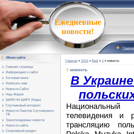
Ежедневные
новости!
Главна
Меню сайта
Главная
»
2016
»
Май
»
4
» новость
Главная страница
новость
Информация о сайте
В Украине
Гостевая книга
Написать нам.
Новости Сайта
польски
Наш Форум
ШАРА НА ШАРУ (Коды)
Национальный
Спутниковый интернет
Новости Пакетов Спутникового
телевидения и 
ТВ
Транспондерные новости
трансляцию поль
Новости сайта
Спортивный раздел
Polska Muzyka Int