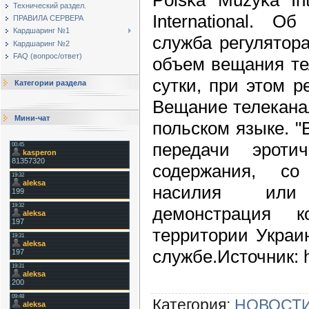
Технический раздел.
International. О
ПРАВИЛА СЕРВЕРА
Кардшаринг №1
служба регулятор
Кардшаринг №2
FAQ (вопрос/ответ)
объем вещания те
сутки, при этом р
Категории раздела
Вещание телекана
Мини-чат
польском языке. "
передачи эротич
содержания, со
насилия или
демонстрация 
территории Украи
службе.Источник: ht
Категория
:
НОВОСТИ