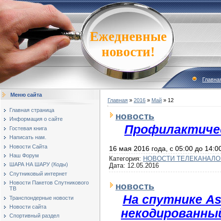
Ежедневные
новости!
Главна
Меню сайта
Главная
»
2016
»
Май
»
12
Главная страница
новость
Информация о сайте
Профилактичес
Гостевая книга
Написать нам.
Новости Сайта
16 мая 2016 года, c 05:00 до 14:
Наш Форум
Категория:
НОВОСТИ ТЕЛЕКАНАЛО
ШАРА НА ШАРУ (Коды)
Дата:
12.05.2016
Спутниковый интернет
Новости Пакетов Спутникового
новость
ТВ
На спутнике As
Транспондерные новости
Новости сайта
некодированный
Спортивный раздел