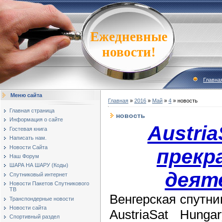
Ежедневные
новости!
Главна
Меню сайта
Главная
»
2016
»
Май
»
4
» новость
Главная страница
новость
Информация о сайте
Austria
Гостевая книга
Написать нам.
Новости Сайта
прекр
Наш Форум
ШАРА НА ШАРУ (Коды)
деят
Спутниковый интернет
Новости Пакетов Спутникового
ТВ
Венгерская спутн
Транспондерные новости
Новости сайта
AustriaSat Hunga
Спортивный раздел