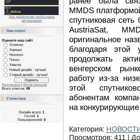
ранее была свя
MMDS платформой 
Для добавления необходима
спутниковая сеть
авторизация
AustriaSat, M
Наш опрос
оригинальное наз
Оцените наш сайт
Отлично
благодаря этой 
Хорошо
Неплохо
продолжать акт
Плохо
Ужасно
венгерском рынке
Новый дизайн - лучше!
Старый дизайн - лучше!
работу из-за низ
Результаты
|
Архив опросов
этой спутнико
Всего ответов:
88
абонентам компа
Статистика
на конкурирующие
Онлайн всего:
1
Гостей:
1
Пользователей:
0
Категория
:
НОВОСТИ
Просмотров
:
411
|
До