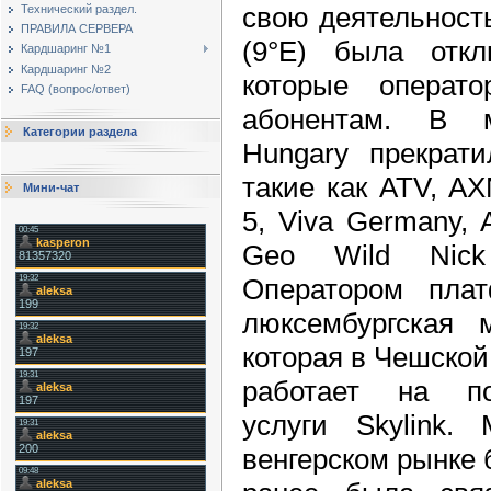
свою деятельность
Технический раздел.
ПРАВИЛА СЕРВЕРА
(9°E) была откл
Кардшаринг №1
Кардшаринг №2
которые операто
FAQ (вопрос/ответ)
абонентам. В му
Категории раздела
Hungary прекрат
такие как ATV, AX
Мини-чат
5, Viva Germany, A
Geo Wild Nick 
Оператором плат
люксембургская 
которая в Чешской
работает на по
услуги Skylink.
венгерском рынке 