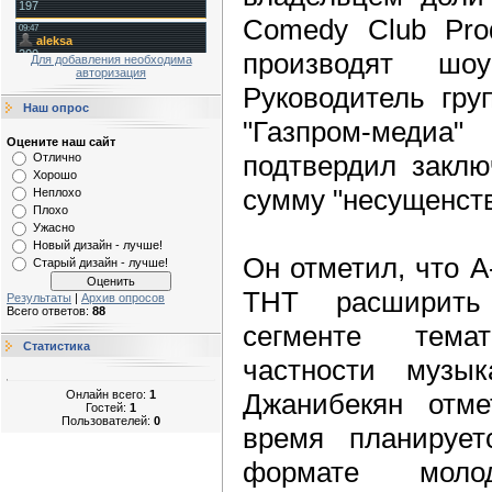
Comedy Club Prod
производят шо
Для добавления необходима
авторизация
Руководитель гру
Наш опрос
"Газпром-меди
Оцените наш сайт
подтвердил заклю
Отлично
Хорошо
сумму "несущенств
Неплохо
Плохо
Ужасно
Новый дизайн - лучше!
Он отметил, что 
Старый дизайн - лучше!
ТНТ расширить
Результаты
|
Архив опросов
Всего ответов:
88
сегменте тема
Статистика
частности музык
Онлайн всего:
1
Джанибекян отм
Гостей:
1
Пользователей:
0
время планирует
формате молод