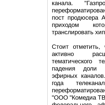
канала. "Газп
переформатирован
пост продюсера А
приходом кот
транслировать хип
Стоит отметить,
активно расш
тематического т
падения доли 
эфирных каналов.
года телекан
переформатирован
"ООО "Комедиа ТВ
федерального эф