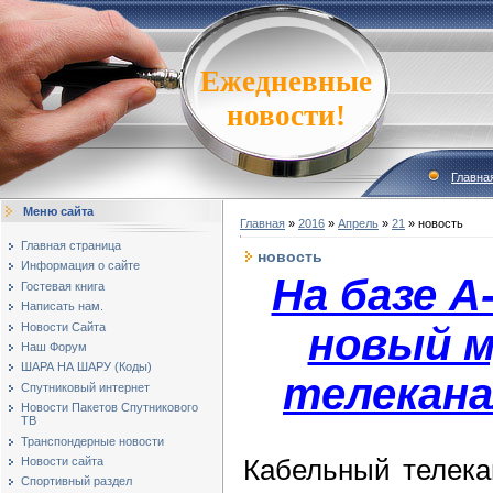
Ежедневные
новости!
Главна
Меню сайта
Главная
»
2016
»
Апрель
»
21
» новость
Главная страница
новость
Информация о сайте
На базе A
Гостевая книга
Написать нам.
Новости Сайта
новый 
Наш Форум
ШАРА НА ШАРУ (Коды)
телекана
Спутниковый интернет
Новости Пакетов Спутникового
ТВ
Транспондерные новости
Кабельный телека
Новости сайта
Спортивный раздел