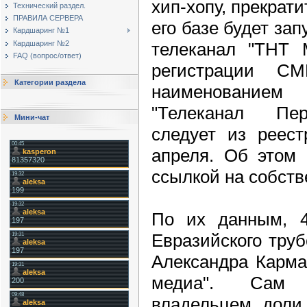
хип-хопу, прекрат
Технический раздел.
ПРАВИЛА СЕРВЕРА
его базе будет з
Кардшаринг №1
телеканал "ТНТ M
Кардшаринг №2
FAQ (вопрос/ответ)
регистрации С
Категории раздела
наименовани
"Телеканал Пер
Мини-чат
следует из реест
апреля. Об этом 
ссылкой на собств
По их данным, 
Евразийского тру
Александра Карма
медиа". Сам 
владельцем доли