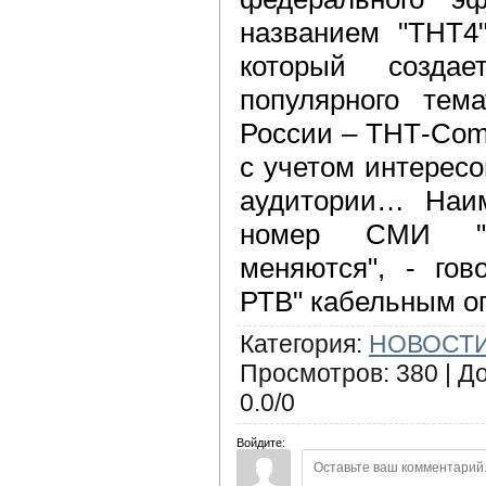
названием "ТНТ4"
который созда
популярного тема
России – ТНТ-Com
с учетом интересо
аудитории… Наим
номер СМИ "
меняются", - го
РТВ" кабельным о
Категория
:
НОВОСТИ
Просмотров
:
380
|
Д
0.0
/
0
Войдите: