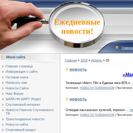
Ежедневные
новости!
Главна
Меню сайта
Главная
»
2016
»
Апрель
»
25
Главная страница
новость
Информация о сайте
«Ма
Гостевая книга
Написать нам.
Телеканал «Матч ТВ» и Единая лига ВТБ п
.
Новости Сайта
Категория:
НОВОСТИ ТЕЛЕКАНАЛОВ
|
Просмотров:
Наш Форум
новость
ШАРА НА ШАРУ (Коды)
Спутниковый интернет
Отведав пасхальных кулечей, перекоп
...
Чи
Новости Пакетов Спутникового
ТВ
Категория:
НОВОСТИ ТЕЛЕКАНАЛОВ
|
Просмотров:
Транспондерные новости
Новости сайта
Спортивный раздел