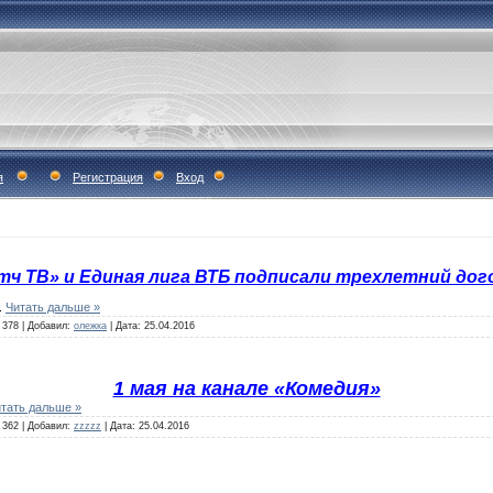
я
Регистрация
Вход
тч ТВ» и Единая лига ВТБ подписали трехлетний дог
..
Читать дальше »
378
|
Добавил:
олежка
|
Дата:
25.04.2016
1 мая на канале «Комедия»
тать дальше »
362
|
Добавил:
zzzzz
|
Дата:
25.04.2016