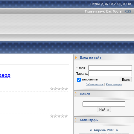
Пятница, 07.08.2026, 00:18
Приветствую Вас
Гость
|
RSS
Вход на сайт
E-mail:
Пароль:
овор
запомнить
Забыл пароль
|
Регистрация
Поиск
Календарь
«
Апрель 2016
»