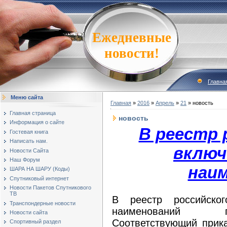
Ежедневные
новости!
Главна
Меню сайта
Главная
»
2016
»
Апрель
»
21
» новость
Главная страница
новость
Информация о сайте
В реестр 
Гостевая книга
Написать нам.
включ
Новости Сайта
Наш Форум
наи
ШАРА НА ШАРУ (Коды)
Спутниковый интернет
Новости Пакетов Спутникового
ТВ
В реестр российск
Транспондерные новости
наименований п
Новости сайта
Соответствующий прик
Спортивный раздел