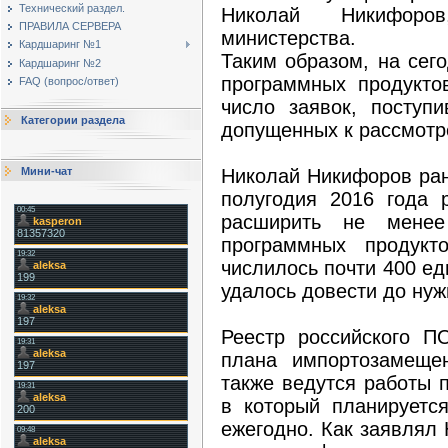
Технический раздел.
Николай Никифоро
ПРАВИЛА СЕРВЕРА
министерства.
Кардшаринг №1
Таким образом, на сег
Кардшаринг №2
программных продукто
FAQ (вопрос/ответ)
число заявок, поступ
Категории раздела
допущенных к рассмотр
Николай Никифоров ран
Мини-чат
полугодия 2016 года 
расширить не мене
программных продукт
числилось почти 400 ед
удалось довести до нуж
Реестр российского П
плана импортозамеще
также ведутся работы 
в который планируетс
ежегодно. Как заявлял