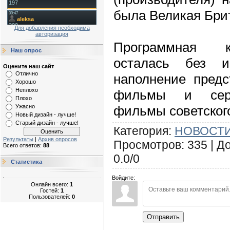
была Великая Бри
Для добавления необходима
авторизация
Программная к
Наш опрос
осталась без и
Оцените наш сайт
Отлично
наполнение предс
Хорошо
Неплохо
фильмы и сери
Плохо
фильмы советског
Ужасно
Новый дизайн - лучше!
Старый дизайн - лучше!
Категория
:
НОВОСТИ
Результаты
|
Архив опросов
Просмотров
:
335
|
Д
Всего ответов:
88
0.0
/
0
Статистика
Войдите:
Онлайн всего:
1
Гостей:
1
Пользователей:
0
Отправить