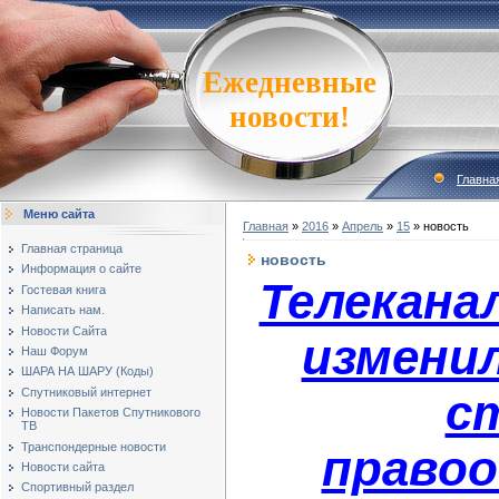
Ежедневные
новости!
Главна
Меню сайта
Главная
»
2016
»
Апрель
»
15
» новость
Главная страница
новость
Информация о сайте
Телекана
Гостевая книга
Написать нам.
Новости Сайта
изменил
Наш Форум
ШАРА НА ШАРУ (Коды)
с
Спутниковый интернет
Новости Пакетов Спутникового
ТВ
Транспондерные новости
право
Новости сайта
Спортивный раздел