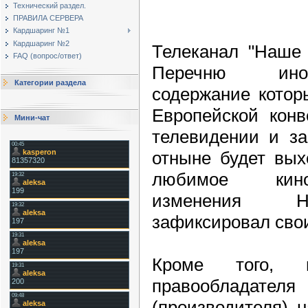
Технический раздел.
ПРАВИЛА СЕРВЕРА
Кардшаринг №1
Кардшаринг №2
Телеканал "Наше 
FAQ (вопрос/ответ)
Перечню инос
Категории раздела
содержание котор
Европейской конв
Мини-чат
телевидении и за
отныне будет вых
любимое кино
изменения Н
зафиксировал сво
Кроме того, 
правооблад
(производителя) 