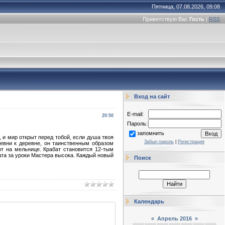
Пятница, 07.08.2026, 09:08
Приветствую Вас
Гость
|
RSS
Вход на сайт
E-mail:
20:50
Пароль:
запомнить
, и мир открыт перед тобой, если душа твоя
Забыл пароль
|
Регистрация
ревни к деревне, он таинственным образом
ют на мельнице. Крабат становится 12-тым
ата за уроки Мастера высока. Каждый новый
Поиск
Календарь
«
Апрель 2016
»