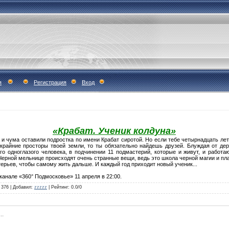
я
Регистрация
Вход
«Крабат. Ученик колдуна»
а и чума оставили подростка по имени Крабат сиротой. Но если тебе четырнадцать лет
крайние просторы твоей земли, то ты обязательно найдешь друзей. Блуждая от де
го одноглазого человека, в подчинении 11 подмастерий, которые и живут, и работа
 Черной мельнице происходят очень странные вещи, ведь это школа черной магии и пл
терьев, чтобы самому жить дальше. И каждый год приходит новый ученик...
канале «360° Подмосковье» 11 апреля в 22:00.
376
|
Добавил
:
zzzzz
|
Рейтинг
:
0.0
/
0