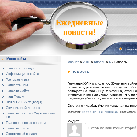
Ежедневные
новости!
Главна
Меню сайта
Главная
»
2016
»
Апрель
»
4
» новость
Главная страница
новость
Информация о сайте
Гостевая книга
Германия XVII-го столетия. 30-летняя войн
Написать нам.
полна жажды приключений, а кругом – бес
Новости Сайта
попадает на мельницу. У хозяина, странно
учеником и весьма скоро понимает, что на
Наш Форум
год колдун убивает одного из своих подмас
ШАРА НА ШАРУ (Коды)
Смотрите «Крабат. Ученик колдуна» на теле
Спутниковый интернет
Категория
:
НОВОСТИ ТЕЛЕКАНАЛОВ
|
Просмотров
:
Новости Пакетов Спутникового
ТВ
Войдите:
Транспондерные новости
Новости сайта
Спортивный раздел