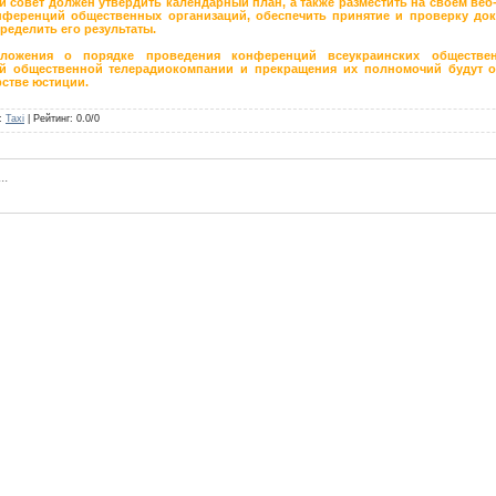
совет должен утвердить календарный план, а также разместить на своем веб-
ференций общественных организаций, обеспечить принятие и проверку док
ределить его результаты.
ложения о порядке проведения конференций всеукраинских обществе
й общественной телерадиокомпании и прекращения их полномочий будут 
рстве юстиции.
:
Taxi
|
Рейтинг
:
0.0
/
0