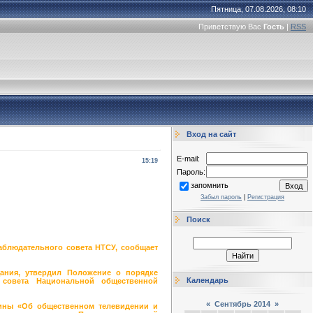
Пятница, 07.08.2026, 08:10
Приветствую Вас
Гость
|
RSS
Вход на сайт
E-mail:
15:19
Пароль:
запомнить
Забыл пароль
|
Регистрация
Поиск
аблюдательного совета НТСУ, сообщает
ания, утвердил Положение о порядке
Календарь
 совета Национальной общественной
«
Сентябрь 2014
»
аины «Об общественном телевидении и