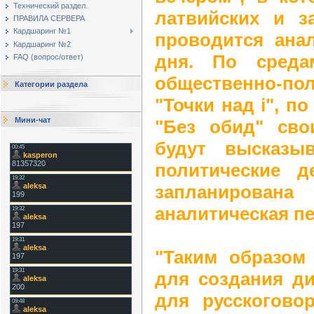
Технический раздел.
латвийских и з
ПРАВИЛА СЕРВЕРА
Кардшаринг №1
проводится ана
Кардшаринг №2
дня. По среда
FAQ (вопрос/ответ)
общественно-по
Категории раздела
"Точки над i", п
Мини-чат
"Без обид" св
будут высказы
политические д
запланирована
аналитическая пе
"Таким образом
для создания д
для русскогово