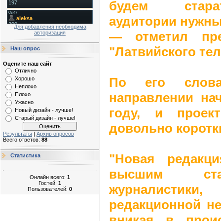
будем стара
аудитории нужны
Для добавления необходима
— отметил пре
авторизация
"Латвийского те
Наш опрос
Оцените наш сайт
Отлично
По его слов
Хорошо
Неплохо
направлении на
Плохо
Ужасно
году, и проек
Новый дизайн - лучше!
Старый дизайн - лучше!
довольно коротк
Результаты
|
Архив опросов
Всего ответов:
88
"Новая редакц
Статистика
высшим ста
Онлайн всего:
1
Гостей:
1
журналистики,
Пользователей:
0
редакционной не
вникая в прои