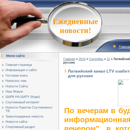
Ежедневные
новости!
Главна
Меню сайта
Главная
»
2014
»
Сентябрь
»
11
» Латвийский
русских
Главная страница
Информация о сайте
Латвийский канал LTV озабо
для русских
Гостевая книга
Написать нам.
Новости Сайта
Наш Форум
ШАРА НА ШАРУ (Коды)
Спутниковый интернет
Новости Пакетов Спутникового
По вечерам в бу
ТВ
Транспондерные новости
информационна
Новости сайта
вечером", в кот
Спортивный раздел