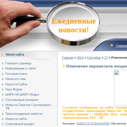
Ежедневные
новости!
Главна
Меню сайта
Главная
»
2014
»
Сентябрь
»
27
» Изменение
Главная страница
Изменение параметров вещан
Информация о сайте
Гостевая книга
Написать нам.
Новости Сайта
Наш Форум
ШАРА НА ШАРУ (Коды)
Спутниковый интернет
Новости Пакетов Спутникового
Согласно сообщению на сайте телекан
ТВ
осуществлять трансляцию через КА “A
Транспондерные новости
частота приема - 11646,250 Мгц; сим
горизонтальная; FEC - 7/8
Новости сайта
Категория
:
НОВОСТИ ТЕЛЕКАНАЛОВ
|
Просмотров
:
Спортивный раздел