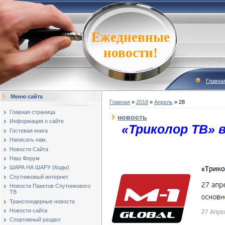
Ежедневные
новости!
Главна
Меню сайта
Главная
»
2018
»
Апрель
»
28
Главная страница
новость
Информация о сайте
«Триколор ТВ» 
Гостевая книга
Написать нам.
Новости Сайта
Наш Форум
ШАРА НА ШАРУ (Коды)
Спутниковый интернет
Новости Пакетов Спутникового
ТВ
Транспондерные новости
Новости сайта
Спортивный раздел