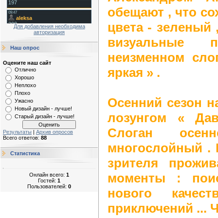
обещают , что с
цвета - зеленый 
Для добавления необходима
авторизация
визуальные п
Наш опрос
неизменном сло
Оцените наш сайт
яркая » .
Отлично
Хорошо
Неплохо
Плохо
Осенний сезон н
Ужасно
Новый дизайн - лучше!
лозунгом « Да
Старый дизайн - лучше!
Слоган осен
Результаты
|
Архив опросов
Всего ответов:
88
многослойный .
Статистика
зрителя прожи
моменты : пои
Онлайн всего:
1
Гостей:
1
Пользователей:
0
нового качес
приключений ... 