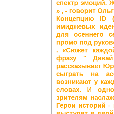
спектр эмоций. 
» , - говорит Оль
Концепцию ID (
имиджевых иден
для осеннего с
промо под руко
. «Сюжет каждо
фразу " Давай
рассказывает Юр
сыграть на ас
возникают у каж
словах. И одн
зрителям наслаж
Герои историй - 
выступят в двой