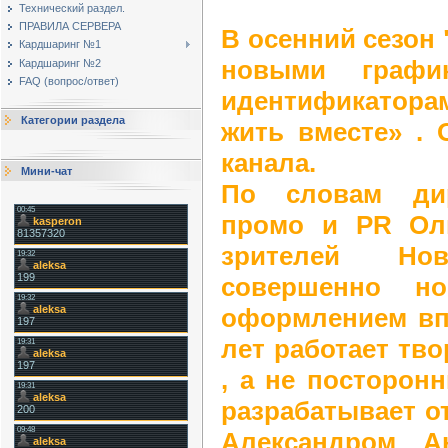
Технический раздел.
ПРАВИЛА СЕРВЕРА
В осенний сезон 
Кардшаринг №1
новыми графи
Кардшаринг №2
FAQ (вопрос/ответ)
идентификатора
Категории раздела
жить вместе» . 
канала.
Мини-чат
По словам дир
промо и PR Ол
зрителей Но
совершенно н
оформлением вп
лет работает тво
, а не посторон
разрабатывает от
Александром А