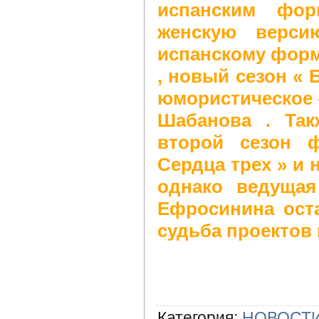
испанским фор
женскую верси
испанскому форма
, новый сезон « 
юмористическое 
Шабанова . Так
второй сезон 
Сердца трех » и 
однако ведуща
Ефросинина оста
судьба проектов 
Категория
:
НОВОСТИ