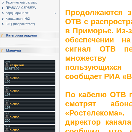
Технический раздел.
ПРАВИЛА СЕРВЕРА
Продолжаются з
Кардшаринг №1
Кардшаринг №2
ОТВ с распростр
FAQ (вопрос/ответ)
в Приморье. Из-
Категории раздела
обеспечении на
сигнал ОТВ пе
Мини-чат
множеству 
пользующихся 
сообщает РИА «В
По кабелю ОТВ п
смотрят або
«Ростелекома».
директор канал
сообщил, что 