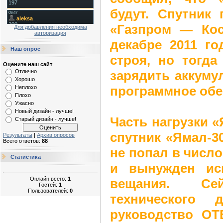
будут. Спутник
«Газпром — Кос
Для добавления необходима
авторизация
декабре 2011 г
Наш опрос
строя, но тогда
Оцените наш сайт
зарядить аккуму
Отлично
Хорошо
программное обе
Неплохо
Плохо
Ужасно
Новый дизайн - лучше!
Часть нагрузки «
Старый дизайн - лучше!
спутник «Ямал-3
Результаты
|
Архив опросов
Всего ответов:
88
не попал в числ
Статистика
и вынужден ис
Онлайн всего:
1
вещания. С
Гостей:
1
Пользователей:
0
технического д
руководство ОТ