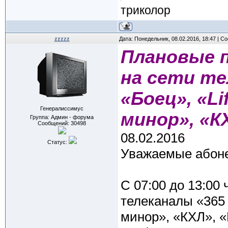
триколор
zzzzz
Дата: Понедельник, 08.02.2016, 18:47 | 
Плановые 
на сети те
«Боец», «Lif
Генералиссимус
минор», «К
Группа: Админ - форума
Сообщений:
30498
08.02.2016
Статус:
Уважаемые абоне
С 07:00 до 13:00 
телеканалы «365 д
минор», «КХЛ», 