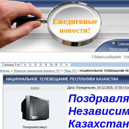
Ежедневные
новости!
Главна
Регистрация
[
Новые сообщения
·
Уча
5
Страница
5
из
7
«
1
2
3
4
6
7
»
Форум.
»
"Новости операторов платного TV"
»
"Otau TV"
»
НАЦИОНАЛЬНОЕ ТЕЛЕВЕЩАНИЕ РЕ
НАЦИОНАЛЬНОЕ ТЕЛЕВЕЩАНИЕ РЕСПУБЛИКИ КАЗАХСТАН
zzzzz
Дата: Понедельник, 14.12.2015, 17:33 | 
Поздравля
Независим
Казахстан
Генералиссимус