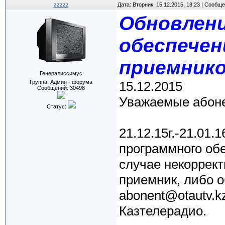
zzzzz
Дата: Вторник, 15.12.2015, 18:23 | Сообщ
Обновлен
обеспечен
приемник
Генералиссимус
Группа: Админ - форума
15.12.2015
Сообщений:
30498
Уважаемые абон
Статус:
21.12.15г.-21.01.
программного об
случае некоррект
приемник, либо о
abonent@otautv.
Казтелерадио.