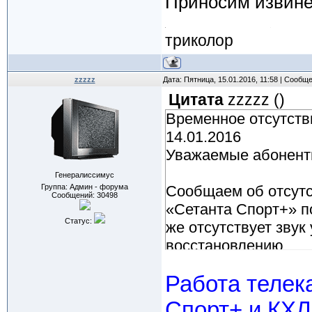
Приносим извине
триколор
zzzzz
Дата: Пятница, 15.01.2016, 11:58 | Сообщ
Цитата
zzzzz
(
)
Временное отсутств
14.01.2016
Уважаемые абонент
Генералиссимус
Группа: Админ - форума
Сообщаем об отсутс
Сообщений:
30498
«Сетанта Спорт+» по
Статус:
же отсутствует звук
восстановлению.
Работа телек
Приносим извинения
Спорт+ и КХЛ