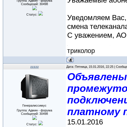
Уважаемые абон
Группа: Админ - форума
Сообщений:
30498
Статус:
Уведомляем Вас, 
смена телеканал
С уважением, АО
триколор
zzzzz
Дата: Пятница, 15.01.2016, 22:25 | Сообщ
Объявлены
промежуто
подключени
Генералиссимус
платному 
Группа: Админ - форума
Сообщений:
30498
15.01.2016
Статус: