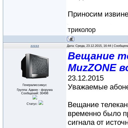
Приносим извине
триколор
zzzzz
Дата: Среда, 23.12.2015, 16:44 | Сообщен
Вещание т
MuzZONE в
23.12.2015
Уважаемые абон
Генералиссимус
Группа: Админ - форума
Сообщений:
30498
Вещание телекан
Статус:
временно было пр
сигнала от источ