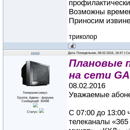
профилактические
Возможны времен
Приносим извине
триколор
zzzzz
Дата: Понедельник, 08.02.2016, 18:47 | 
Плановые 
на сети G
08.02.2016
Уважаемые абоне
Генералиссимус
Группа: Админ - форума
Сообщений:
30498
С 07:00 до 13:00 
Статус:
телеканалы «365 д