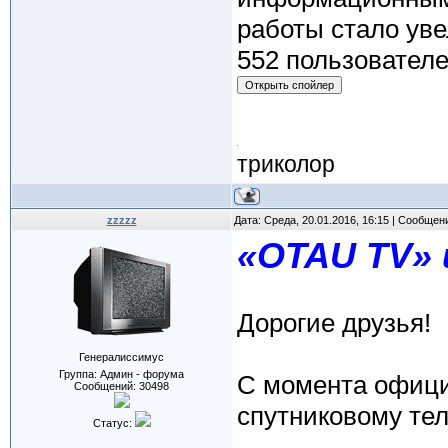
работы стало уве
552 пользователе
триколор
zzzzz
Дата: Среда, 20.01.2016, 16:15 | Сообщен
«OTAU TV» 
Дорогие друзья!
Генералиссимус
Группа: Админ - форума
С момента офици
Сообщений:
30498
спутниковому те
Статус: