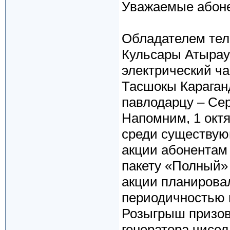
Уважаемые абон
Обладателем тел
Кульсары Атырау
электрический ч
Тасшокы Караганд
павлодарцу – Се
Напомним, 1 окт
среди существую
акции абонентам
пакету «Полный» 
акции планирова
периодичностью 
Розыгрыш призов
генератора чисе