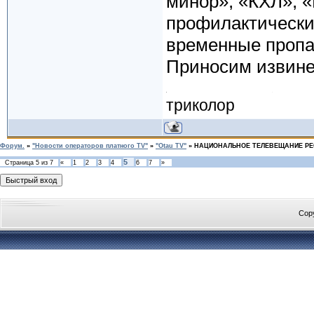
минор», «КХЛ», 
профилактически
временные пропа
Приносим извине
триколор
Форум.
»
"Новости операторов платного TV"
»
"Otau TV"
»
НАЦИОНАЛЬНОЕ ТЕЛЕВЕЩАНИЕ РЕ
5
Страница
5
из
7
«
1
2
3
4
6
7
»
Cop