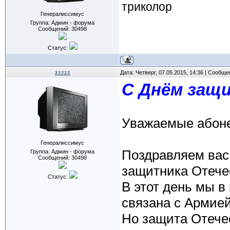
триколор
Генералиссимус
Группа: Админ - форума
Сообщений:
30498
Статус:
zzzzz
Дата: Четверг, 07.05.2015, 14:36 | Сообщ
C Днём защ
Уважаемые абон
Генералиссимус
Поздравляем вас
Группа: Админ - форума
Сообщений:
30498
защитника Отече
Статус:
В этот день мы в
связана с Армией
Но защита Отечес