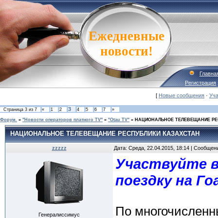
Ежедневные
новости!
Главна
Регистрация
[
Новые сообщения
·
Уча
3
Страница
3
из
7
«
1
2
4
5
6
7
»
Форум.
»
"Новости операторов платного TV"
»
"Otau TV"
»
НАЦИОНАЛЬНОЕ ТЕЛЕВЕЩАНИЕ РЕ
НАЦИОНАЛЬНОЕ ТЕЛЕВЕЩАНИЕ РЕСПУБЛИКИ КАЗАХСТАН
zzzzz
Дата: Среда, 22.04.2015, 18:14 | Сообщен
Участвуйте 
поездку на Го
По многочисленн
Генералиссимус