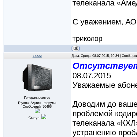
телеканала «Амед
С уважением, АО
триколор
zzzzz
Дата: Среда, 08.07.2015, 10:34 | Сообщен
Отсутствует
08.07.2015
Уважаемые абон
Генералиссимус
Доводим до вашег
Группа: Админ - форума
Сообщений:
30498
проблемой кодир
Статус:
телеканала «КХЛ
устранению проб