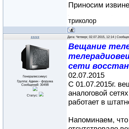
Приносим извине
триколор
zzzzz
Дата: Четверг, 02.07.2015, 12:14 | Сообщ
Вещание теле
телерадиовещ
сети восста
02.07.2015
Генералиссимус
Группа: Админ - форума
C 01.07.2015г. в
Сообщений:
30498
аналоговой сетя
Статус:
работает в штат
Напоминаем, что
отсутствовало в