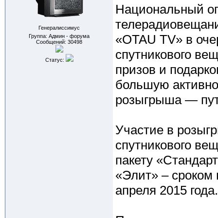
Национальный оп
телерадиовещани
Генералиссимус
«OTAU TV» в оче
Группа: Админ - форума
Сообщений:
30498
спутникового ве
Статус:
призов и подарко
большую активнос
розыгрыша — пут
Участие в розыг
спутникового ве
пакету «Стандарт
«Элит» – сроком 
апреля 2015 года.