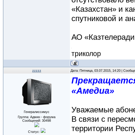
«Казахстан» и ка
спутниковой и ан
АО «Казтелеради
триколор
zzzzz
Дата: Пятница, 03.07.2015, 14:20 | Сообщ
Прекращается
«Амедиа»
Уважаемые абон
Генералиссимус
В связи с перес
Группа: Админ - форума
Сообщений:
30498
территории Респ
Статус: