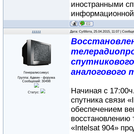
иностранными спу
информационной 
zzzzz
Дата: Суббота, 25.04.2015, 11:07 | Сообщ
Восстановле
телерадиопро
спутникового
аналогового 
Генералиссимус
Группа: Админ - форума
Сообщений:
30498
Начиная с 17:00ч
Статус:
спутника связи «I
обеспечением ве
восстановлению 
«Intelsat 904» пр