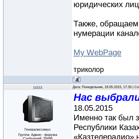
юридических лиц 
Также, обращаем
нумерации канал
My WebPage
триколор
zzzzz
Дата: Понедельник, 18.05.2015, 17:30 | 
Нас выбрали 
18.05.2015
Именно так был 
Республики Каза
Генералиссимус
«Казтелерадио» 
Группа: Админ - форума
Сообщений:
30498