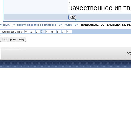
качественное ип тв
Форум.
»
"Новости операторов платного TV"
»
"Otau TV"
»
НАЦИОНАЛЬНОЕ ТЕЛЕВЕЩАНИЕ РЕ
3
Страница
3
из
7
«
1
2
4
5
6
7
»
Cop