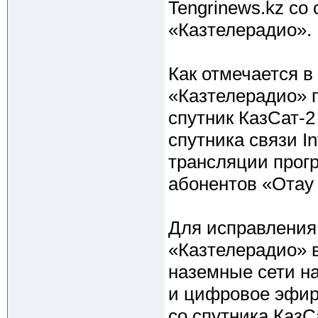
Tengrinews.kz со
«Казтелерадио».
Как отмечается 
«Казтелерадио» 
спутник КазСат-
спутника связи I
трансляции прог
абонентов «Отау
Для исправления
«Казтелерадио» 
наземные сети на
и цифровое эфир
со спутника КазС