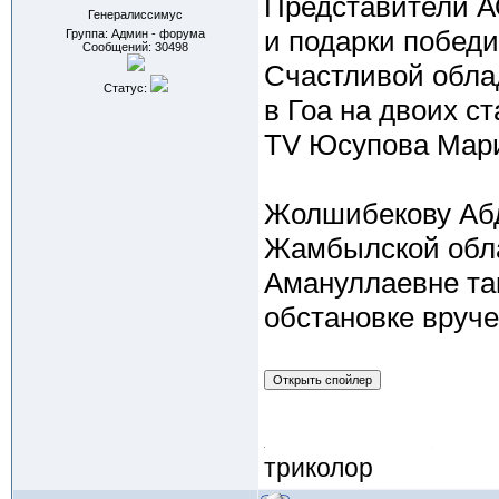
Представители А
Генералиссимус
и подарки побед
Группа: Админ - форума
Сообщений:
30498
Счастливой обла
Статус:
в Гоа на двоих с
TV Юсупова Мари
Жолшибекову Абд
Жамбылской обла
Амануллаевне так
обстановке вруч
триколор