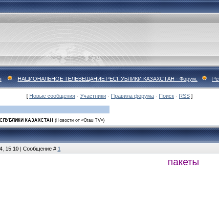
я
НАЦИОНАЛЬНОЕ ТЕЛЕВЕЩАНИЕ РЕСПУБЛИКИ КАЗАХСТАН - Форум.
Ре
[
Новые сообщения
·
Участники
·
Правила форума
·
Поиск
·
RSS
]
СПУБЛИКИ КАЗАХСТАН
(Новости от «Otau TV»)
4, 15:10 | Сообщение #
1
пакеты