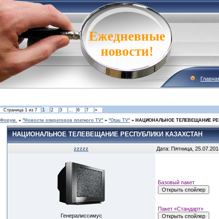
Ежедневные
новости!
Главна
1
Страница
1
из
7
2
3
…
6
7
»
Форум.
»
"Новости операторов платного TV"
»
"Otau TV"
»
НАЦИОНАЛЬНОЕ ТЕЛЕВЕЩАНИЕ РЕ
НАЦИОНАЛЬНОЕ ТЕЛЕВЕЩАНИЕ РЕСПУБЛИКИ КАЗАХСТАН
zzzzz
Дата: Пятница, 25.07.201
Базовый пакет
Пакет «Стандарт»
Генералиссимус