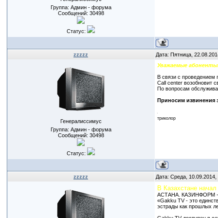
Группа: Админ - форума
Сообщений:
30498
Статус:
zzzzz
Дата: Пятница, 22.08.201
Уважаемые абоненты
В связи с проведением 
Call center возобновит 
По вопросам обслужива
Приносим извинения 
триколор
Генералиссимус
Группа: Админ - форума
Сообщений:
30498
Статус:
zzzzz
Дата: Среда, 10.09.2014,
В Казахстане начал
АСТАНА. КАЗИНФОРМ - С
«Gakku TV - это единст
эстрады как прошлых ле