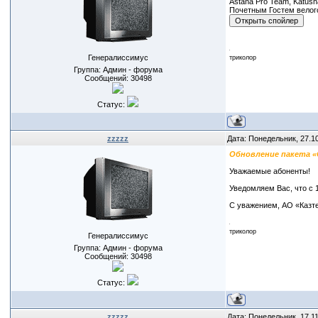
Astana Pro Team, Katusha
Почетным Гостем велого
Генералиссимус
триколор
Группа: Админ - форума
Сообщений:
30498
Статус:
zzzzz
Дата: Понедельник, 27.1
Обновление пакета 
Уважаемые абоненты!
Уведомляем Вас, что с 
С уважением, АО «Казт
триколор
Генералиссимус
Группа: Админ - форума
Сообщений:
30498
Статус:
zzzzz
Дата: Понедельник, 17.1