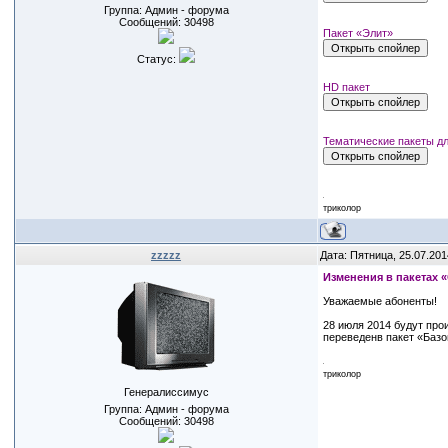
Группа: Админ - форума
Сообщений:
30498
Пакет «Элит»
Статус:
HD пакет
Тематические пакеты д
триколор
zzzzz
Дата: Пятница, 25.07.201
Изменения в пакетах 
Уважаемые абоненты!
28 июля 2014 будут про
переведенв пакет «Базо
триколор
Генералиссимус
Группа: Админ - форума
Сообщений:
30498