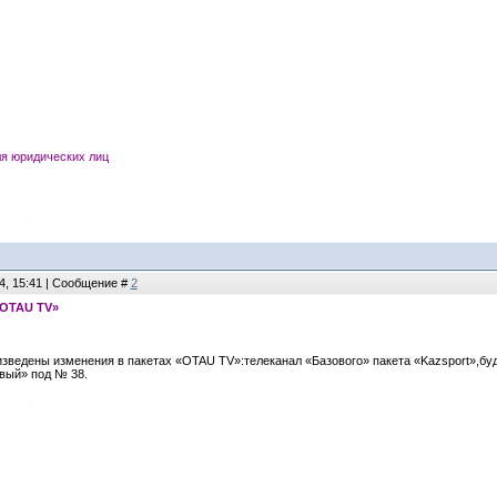
ля юридических лиц
4, 15:41 | Сообщение #
2
«OTAU TV»
изведены изменения в пакетах «OTAU TV»:телеканал «Базового» пакета «Kazsport»,бу
вый» под № 38.