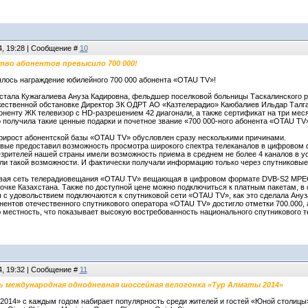
4, 19:28 | Сообщение #
10
тво абонентов превысило 700 000!
ялось награждение юбилейного 700 000 абонента «OTAU TV»!
ала Кужагалиева Ануза Кадировна, фельдшер поселковой больницы Таскалинского рай
жественной обстановке Директор ЗК ОДРТ АО «Казтелерадио» Каюбалиев Ильдар Талга
оненту ЖК телевизор с HD-разрешением 42 диагонали, а также сертификат на три мес
о получила такие ценные подарки и почетное звание «700 000-ного абонента «OTAU TV»
рирост абонентской базы «OTAU TV» обусловлен сразу несколькими причинами.
вые предоставил возможность просмотра широкого спектра телеканалов в цифровом 
зрителей нашей страны имели возможность приема в среднем не более 4 каналов в у
ели такой возможности. И фактически получали информацию только через спутниковые
вая сеть телерадиовещания «OTAU TV» вещающая в цифровом формате DVB-S2 MPEG-4
очке Казахстана. Также по доступной цене можно подключиться к платным пакетам, в
 с удовольствием подключаются к спутниковой сети «OTAU TV», как это сделала Ануз
нентов отечественного спутникового оператора «OTAU TV» достигло отметки 700.000, 
 местность, что показывает высокую востребованность национального спутникового т
4, 19:32 | Сообщение #
11
 международная однодневная шоссейная велогонка «Тур Алматы 2014»
2014» с каждым годом набирает популярность среди жителей и гостей «Юной столицы»