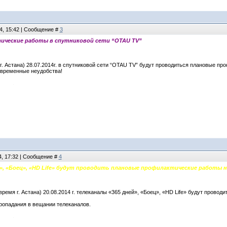
4, 15:42 | Сообщение #
3
ические работы в спутниковой сети “OTAU TV”
я г. Астана) 28.07.2014г. в спутниковой сети “OTAU TV” будут проводиться плановые
 временные неудобства!
4, 17:32 | Сообщение #
4
й», «Боец», «HD Life» будут проводить плановые профилактические работы н
(время г. Астана) 20.08.2014 г. телеканалы «365 дней», «Боец», «HD Life» будут прово
опадания в вещании телеканалов.