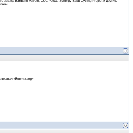
 заезда Bardiane Valvole, CCC Polsat, Synergy Baku Cycling Project и другие.
бали.
елеканал «Boomerang».