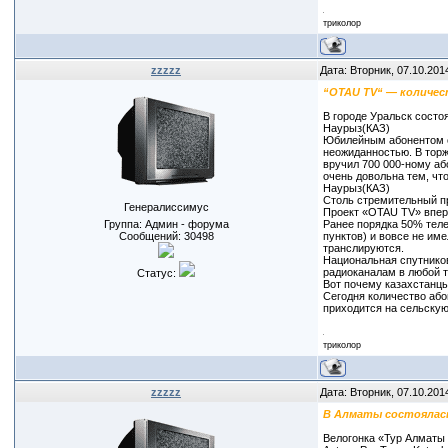
триколор
zzzzz
Дата: Вторник, 07.10.201
“OTAU TV“ — количес
В городе Уральск состо
Наурыз(КАЗ)
Юбилейным абонентом ст
неожиданностью. В тор
вручил 700 000-ному аб
очень довольна тем, чт
Наурыз(КАЗ)
Столь стремительный п
Генералиссимус
Проект «OTAU TV» впер
Группа: Админ - форума
Ранее порядка 50% теле
Сообщений:
30498
пунктов) и вовсе не им
транслируются.
Национальная спутнико
радиоканалам в любой т
Статус:
Вот почему казахстанцы
Сегодня количество або
приходится на сельскую
триколор
zzzzz
Дата: Вторник, 07.10.201
В Алматы состоялась
Велогонка «Тур Алматы 