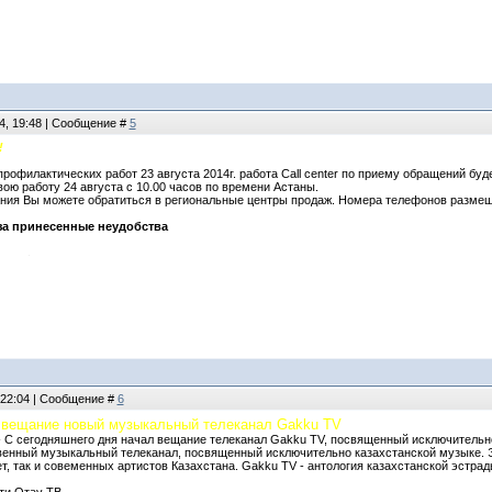
4, 19:48 | Сообщение #
5
!
профилактических работ 23 августа 2014г. работа Call center по приему обращений бу
свою работу 24 августа с 10.00 часов по времени Астаны.
ния Вы можете обратиться в региональные центры продаж. Номера телефонов размеще
за принесенные неудобства
 22:04 | Сообщение #
6
 вещание новый музыкальный телеканал Gakku TV
 сегодняшнего дня начал вещание телеканал Gakku TV, посвященный исключительно
венный музыкальный телеканал, посвященный исключительно казахстанской музыке. Э
т, так и совеменных артистов Казахстана. Gakku TV - антология казахстанской эстрад