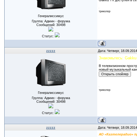
Gakku TV доступен в се
триколор
Генералиссимус
Группа: Админ - форума
Сообщений:
30498
Статус:
zzzzz
Дата: Четверг, 18.09.201
Знакомьтесь: Gakku
В телевизионном простр
новый музыкальный кан
триколор
Генералиссимус
Группа: Админ - форума
Сообщений:
30498
Статус:
zzzzz
Дата: Четверг, 18.09.201
АО «Казтелерадио» п