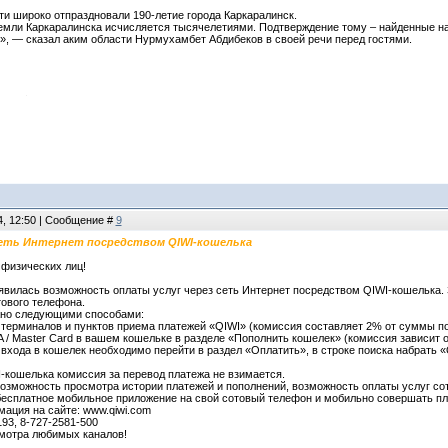
ти широко отпраздновали 190-летие города Каркаралинск.
мли Каркаралинска исчисляется тысячелетиями. Подтверждение тому – найденные на 
, — сказал аким области Нурмухамбет Абдибеков в своей речи перед гостями.
4, 12:50 | Сообщение #
9
сеть Интернет посредством QIWI-кошелька
физических лиц!
явилась возможность оплаты услуг через сеть Интернет посредством QIWI-кошелька. 
ового телефона.
жно следующими способами:
 терминалов и пунктов приема платежей «QIWI» (комиссия составляет 2% от суммы п
A / Master Card в вашем кошельке в разделе «Пополнить кошелек» (комиссия зависит от
 входа в кошелек необходимо перейти в раздел «Оплатить», в строке поиска набрать «
I-кошелька комиссия за перевод платежа не взимается.
озможность просмотра истории платежей и пополнений, возможность оплаты услуг сот
есплатное мобильное приложение на свой сотовый телефон и мобильно совершать плат
ация на сайте: www.qiwi.com
193, 8-727-2581-500
мотра любимых каналов!