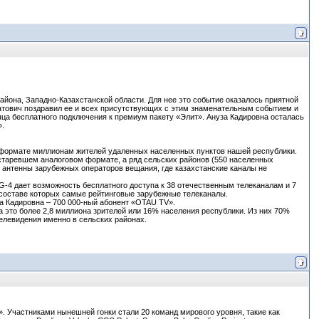
она, Западно-Казахстанской области. Для нее это событие оказалось приятной
тович поздравил ее и всех присутствующих с этим знаменательным событием и
яца бесплатного подключения к премиум пакету «Элит». Ануза Кадировна осталась
.
формате миллионам жителей удаленных населенных пунктов нашей республики.
старевшем аналоговом формате, а ряд сельских районов (550 населенных
 антенны зарубежных операторов вещания, где казахстанские каналы не
 дает возможность бесплатного доступа к 38 отечественным телеканалам и 7
 составе которых самые рейтинговые зарубежные телеканалы.
а Кадировна – 700 000-ный абонент «OTAU TV».
а это более 2,8 миллиона зрителей или 16% населения республики. Из них 70%
елевидения именно в сельских районах.
. Участниками нынешней гонки стали 20 команд мирового уровня, такие как