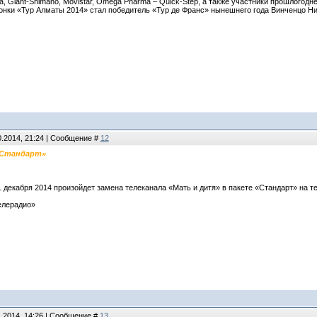
, Giant-Shimano, Movistar, Omega Pharma – Quick-Step, а также участники прошлогоднего
нки «Тур Алматы 2014» стал победитель «Тур де Франс» нынешнего года Винченцо Ни
0.2014, 21:24 | Сообщение #
12
«Стандарт»
1 декабря 2014 произойдет замена телеканала «Мать и дитя» в пакете «Стандарт» на т
елерадио»
1.2014, 14:26 | Сообщение #
13