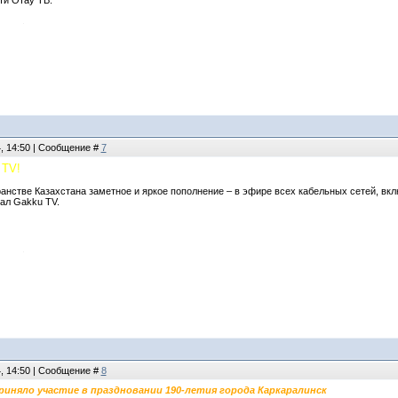
ти Отау ТВ.
4, 14:50 | Сообщение #
7
 TV!
анстве Казахстана заметное и яркое пополнение – в эфире всех кабельных сетей, вк
ал Gakku TV.
4, 14:50 | Сообщение #
8
риняло участие в праздновании 190-летия города Каркаралинск