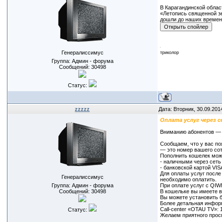
В Карагандинской облас
«Летопись священной зе
дошли до наших времен»
Генералиссимус
триколор
Группа: Админ - форума
Сообщений:
30498
Статус:
zzzzz
Дата: Вторник, 30.09.201
Оплата услуг через 
Вниманию абонентов — 
Сообщаем, что у вас по
— это номер вашего сот
Пополнить кошелек мо
- наличными через сеть
- банковской картой VIS
Для оплаты услуг после
Генералиссимус
необходимо оплатить.
Группа: Админ - форума
При оплате услуг с QIW
Сообщений:
30498
В кошельке вы имеете в
Вы можете установить б
Более детальная информ
Call-center «OTAU TV»: 
Статус:
Желаем приятного прос