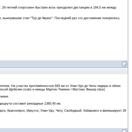
. 26-летний спортсмен быстрее всех преодолел дистанцию в 184,5 км между
м, выигравшим этап "Тур де Франс". Последний раз это достижение покорялось
xtreme. На участке протяжённостью 665 км от Улан-Удэ до Читы лидеры в обоих
ексей Щебелин (solo) и немцы Мартин Теммен / Маттиас Фишер (duo).
умане.
аршрута составит рекордные 1380,40 км.
рск, Красноярск, Иркутск, Улан-Удэ, Читу, Свободный, Хабаровск и финиширует 28