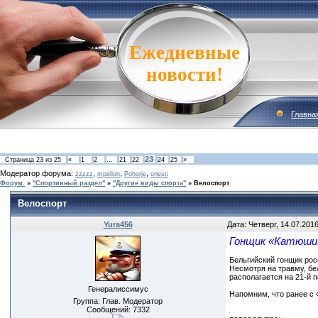
Ежедневные
новости!
Главна
23
Страница
23
из
25
«
1
2
…
21
22
24
25
»
Модератор форума:
,
,
,
zzzzz
mpelion
Pohorje
onesti
Форум.
»
"Спортивный раздел"
»
"Другие виды спорта"
»
Велоспорт
Велоспорт
Yura456
Дата: Четверг, 14.07.201
Гонщик «Катюши» 
Бельгийский гонщик рос
Несмотря на травму, бе
располагается на 21-й 
Генералиссимус
Напомним, что ранее с 
Группа: Глав. Модератор
Сообщений:
7332