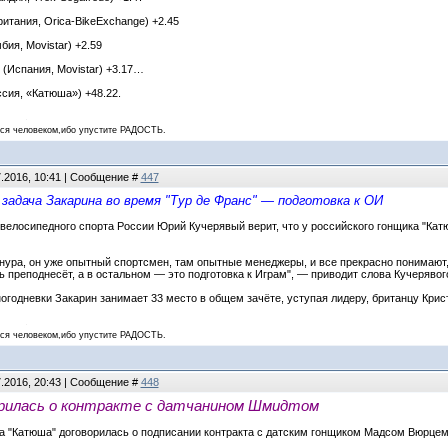
итания, Orica-BikeExchange) +2.45
бия, Movistar) +2.59
 (Испания, Movistar) +3.17…
ссия, «Катюша») +48.22.
 человеком,ибо упустите РАДОСТЬ.
7.2016, 10:41 | Сообщение #
447
 задача Закарина во время "Тур де Франс" — подготовка к ОИ
велосипедного спорта России Юрий Кучерявый верит, что у российского гонщика "Кат
нура, он уже опытный спортсмен, там опытные менеджеры, и все прекрасно понимают,
ь преподнесёт, а в остальном — это подготовка к Играм", — приводит слова Кучерявого
огодневки Закарин занимает 33 место в общем зачёте, уступая лидеру, британцу Крис
 человеком,ибо упустите РАДОСТЬ.
7.2016, 20:43 | Сообщение #
448
рилась о контракте с датчанином Шмидтом
 "Катюша" договорилась о подписании контракта с датским гонщиком Мадсом Вюрцем