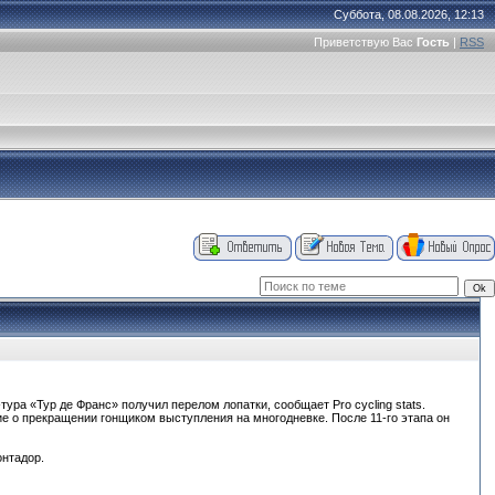
Суббота, 08.08.2026, 12:13
Приветствую Вас
Гость
|
RSS
ра «Тур де Франс» получил перелом лопатки, сообщает Pro cycling stats.
ие о прекращении гонщиком выступления на многодневке. После 11-го этапа он
онтадор.