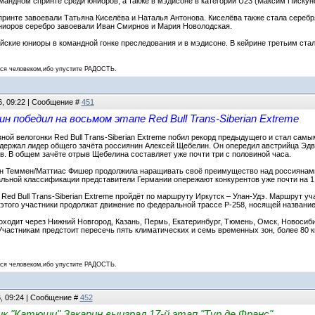
мандном спринте среди юниоров, а также в мэдисоне в категории U23 (Максим Пискуно
ринте завоевали Татьяна Киселёва и Наталья Антонова. Киселёва также стала серебр
ниоров серебро завоевали Иван Смирнов и Мария Новолодская.
йские юниоры в командной гонке преследования и в мэдисоне. В кейрине третьим ста
 человеком,ибо упустите РАДОСТЬ.
6, 09:22 | Сообщение #
451
н победил на восьмом этапе Red Bull Trans-Siberian Extreme
ной велогонки Red Bull Trans-Siberian Extreme побил рекорд предыдущего и стал сам
 одержал лидер общего зачёта россиянин Алексей Щебелин. Он опередил австрийца Эдв
в. В общем зачёте отрыв Щебелина составляет уже почти три с половиной часа.
н Теммен/Маттиас Фишер продолжила наращивать своё преимущество над россиянам
ральной классификации представители Германии опережают конкурентов уже почти на 1 
 Red Bull Trans-Siberian Extreme пройдёт по маршруту Иркутск – Улан-Удэ. Маршрут у
 этого участники продолжат движение по федеральной трассе Р-258, носящей название 
оходит через Нижний Новгород, Казань, Пермь, Екатеринбург, Тюмень, Омск, Новосиби
Участникам предстоит пересечь пять климатических и семь временных зон, более 80 км
 человеком,ибо упустите РАДОСТЬ.
6, 09:24 | Сообщение #
452
к "Катюши" Закарин выиграл 17-й этап "Тур де Франс"