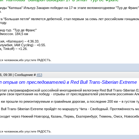
нды "Катюша" Ильнур Закарин победил на 17-м этапе веломногодневки "Тур де Франс"
.
эта "Большая петля" является дебютной, стал первым за семь лет российским гонщико
году.
нд-тур. "Тур де Франс"
Эмоссон. 184,5 км
ия, «Катюша») – 4:36.33.
лумбия, IAM Cycling) - +0.55.
Tinkoff) – +1.26.
 человеком,ибо упустите РАДОСТЬ.
6, 09:38 | Сообщение #
453
 отрыв от преследователей в Red Bull Trans-Siberian Extreme
 этап ультрамарафонской шоссейной многодневной велогонки Red Bull Trans-Siberian E
или свои притязания на победу - отрывы от преследователей увеличили россиянин Ал
 км прошли по ремонтируемым и гравийным дорогам, а последние 200 км – в густом т
d Bull Trans-Siberian Extreme пройдёт по маршруту Чита - Свободный. Протяжённость м
оходит через Нижний Новгород, Казань, Пермь, Екатеринбург, Тюмень, Омск, Новосиби
 человеком,ибо упустите РАДОСТЬ.