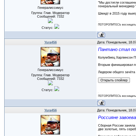
"Мы достигли соглашени
генеральный менеджер 
Генералиссимус
Группа: Глав. Модератор
Шмидт в 2015 году выиг
Сообщений:
7332
ПОТОРОПИТЕСЬ восхищаться
Статус:
Yura456
Дата: Понедельник, 18.0
Пантано стал поб
Колумбиец Харлинсон Па
Вторым финишировал пол
Генералиссимус
Лидером общего зачёта 
Группа: Глав. Модератор
Сообщений:
7332
Статус:
ПОТОРОПИТЕСЬ восхищаться
Yura456
Дата: Понедельник, 18.0
Россияне завоева
Сборная России заняла 
две золотые, пять сере