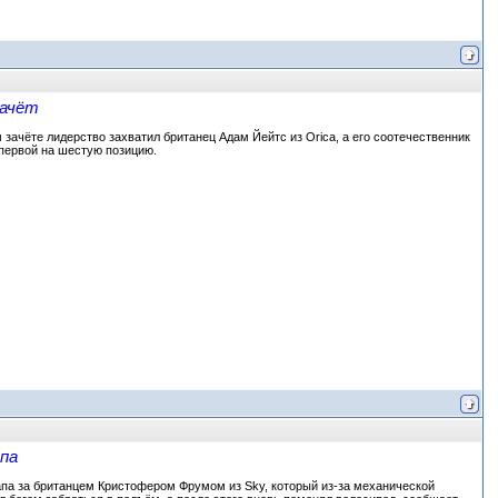
зачёт
 зачёте лидерство захватил британец Адам Йейтс из Orica, а его соотечественник
первой на шестую позицию.
па
апа за британцем Кристофером Фрумом из Sky, который из-за механической