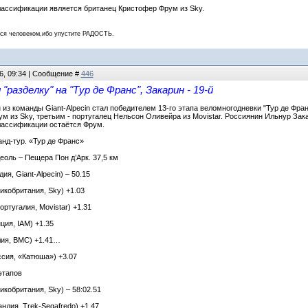
ассификации является британец Кристофер Фрум из Sky.
 человеком,ибо упустите РАДОСТЬ.
6, 09:34 | Сообщение #
446
разделку" на "Тур де Франс", Закарин - 19-й
з команды Giant-Alpecin стал победителем 13-го этапа веломногодневки "Тур де Франс
м из Sky, третьим - португалец Нельсон Оливейра из Movistar. Россиянин Ильнур Зака
лассификации остаётся Фрум.
анд-тур. «Тур де Франс»
еоль – Пещера Пон д’Арк. 37,5 км
я, Giant-Alpecin) – 50.15
икобритания, Sky) +1.03
ртугалия, Movistar) +1.31
ция, IAM) +1.35
лия, BMC) +1.41…
ссия, «Катюша») +3.07
этапов
кобритания, Sky) – 58:02.51
ндия, Trek-Segafredo) +1.47