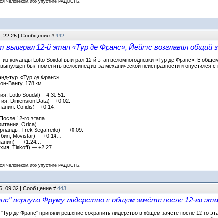
 человеком,ибо упустите РАДОСТЬ.
6, 22:25 | Сообщение #
442
т выиграл 12-й этап «Тур де Франс», Йейтс возглавил общий 
 из команды Lotto Soudal выиграл 12-й этап веломногодневки «Тур де Франс». В общем
вынужден был поменять велосипед из-за механической неисправности и опустился с 
анд-тур. «Тур де Франс»
он-Ванту, 178 км
я, Lotto Soudal) – 4:31.51.
ия, Dimension Data) – +0.02.
ния, Cofidis) – +0.14.
После 12-го этапа
итания, Orica).
рланды, Trek Segafredo) — +0.09.
мбия, Movistar) — +0.14…
пания) — +1.24…
ия, Tinkoff) — +2.27.
 человеком,ибо упустите РАДОСТЬ.
6, 09:32 | Сообщение #
443
нс" вернуло Фруму лидерство в общем зачёте после 12-го эта
"Тур де Франс" приняли решение сохранить лидерство в общем зачёте после 12-го эт