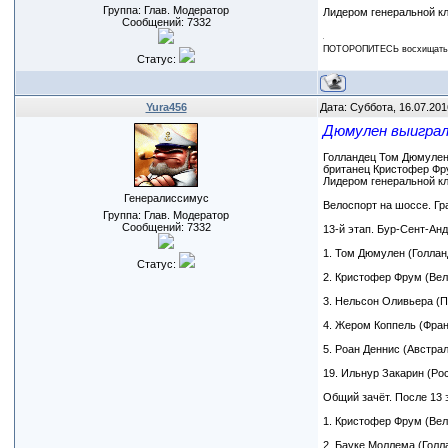
Группа: Глав. Модератор
Лидером генеральной кл
Сообщений:
7332
ПОТОРОПИТЕСЬ восхищаться
Статус:
Yura456
Дата: Суббота, 16.07.201
Дюмулен выиграл "
Голландец Том Дюмулен и
британец Кристофер Фру
Лидером генеральной к
Генералиссимус
Велоспорт на шоссе. Гр
Группа: Глав. Модератор
Сообщений:
7332
13-й этап. Бур-Сент-Анд
1. Том Дюмулен (Голланди
Статус:
2. Кристофер Фрум (Вел
3. Нельсон Оливьера (По
4. Жером Коппель (Фран
5. Роан Деннис (Австра
19. Ильнур Закарин (Ро
Общий зачёт. После 13 
1. Кристофер Фрум (Вели
2. Бауке Моллема (Голла