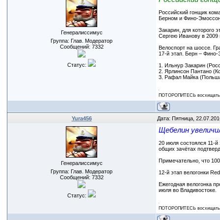
Российский гонщик кома
Берном и Фино-Эмоссон
Закарин, для которого 
Генералиссимус
Сергею Иванову в 2009 
Группа: Глав. Модератор
Сообщений:
7332
Велоспорт на шоссе. Гра
17-й этап. Берн – Фино-
Статус:
1. Ильнур Закарин (Росс
2. Ярлинсон Пантано (Ко
3. Рафал Майка (Польша, 
ПОТОРОПИТЕСЬ восхищаться
Yura456
Дата: Пятница, 22.07.201
Щебелин увеличил
20 июля состоялся 11-й
общих зачётах подтверд
Примечательно, что 100
Генералиссимус
Группа: Глав. Модератор
12-й этап велогонки Re
Сообщений:
7332
Ежегодная велогонка пр
июля во Владивостоке.
Статус:
ПОТОРОПИТЕСЬ восхищаться