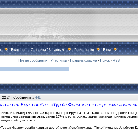
я
Велоспорт - Страница 23 - Форум.
Регистрация
Вход
[
Новые сообщения
·
Участники
·
Правила форума
·
Поиск
·
RSS
]
6, 22:24 | Сообщение #
441
ван ден Брук сошёл с «Тур де Франс» из-за перелома лопатки
сийской команды «Катюша» Юрген ван ден Брук на 11-м этапе веломногодневки Гранд-ту
льгиец смог завершить этап, заняв 137-е место, однако затем команда приняла решен
позиции в общем зачёте.
«Тур де Франс» сошёл капитан другой российской команды Tinkoff испанец Альберто К