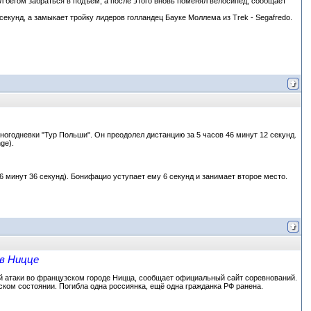
 бегом забраться в подъём, а после этого вновь поменял велосипед, сообщает
унд, а замыкает тройку лидеров голландец Бауке Моллема из Trek - Segafredo.
огодневки "Тур Польши". Он преодолел дистанцию за 5 часов 46 минут 12 секунд.
ge).
6 минут 36 секунд). Бонифацио уступает ему 6 секунд и занимает второе место.
 в Ницце
ой атаки во французском городе Ницца, сообщает официальный сайт соревнований.
ском состоянии. Погибла одна россиянка, ещё одна гражданка РФ ранена.