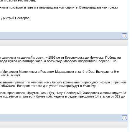
в и Сергей Ростовцев).
яным призёром в гите и в индивидуальном спринте. В индивидуальных гонках
л Дмитрий Нестеров.
ым длинным на данный момент – 1095 км от Красноярска до Иркутска. Победу на
арда Фукса на полтора часа, а бразильца Марсело Флорентино Соареса – на
и Михаилом Маняхиным и Романом Маркаряном в зачёте Duo. Выиграв на 9-м
час 45 минут.
частников пройдёт по живописному берегу крупнейшего природного озера с пресной
«Байкал». Вечером того же дня участники прибудут в Улан-Удэ.
рск, Красноярск, Иркутск, Улан-Удэ, Читу, Свободный, Хабаровск и финиширует 28
 подъёмов и провести более трёх недель в седле, преодолев 14 этапов от 319 до