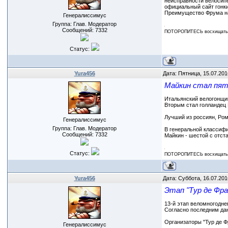
неисправности велосипе
официальный сайт гонки
Преимущество Фрума над
Генералиссимус
Группа: Глав. Модератор
Сообщений:
7332
ПОТОРОПИТЕСЬ восхищаться
Статус:
Yura456
Дата: Пятница, 15.07.201
Майкин стал пят
Итальянский велогонщик
Вторым стал голландец 
Лучший из россиян, Ром
Генералиссимус
Группа: Глав. Модератор
В генеральной классифи
Сообщений:
7332
Майкин - шестой с отста
Статус:
ПОТОРОПИТЕСЬ восхищаться
Yura456
Дата: Суббота, 16.07.201
Этап "Тур де Фр
13-й этап веломногодне
Согласно последним дан
Организаторы "Тур де Ф
Генералиссимус