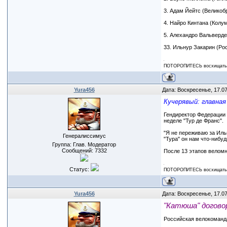
3. Адам Йейтс (Великобр
4. Найро Кинтана (Колум
5. Алехандро Вальверде
33. Ильнур Закарин (Ро
ПОТОРОПИТЕСЬ восхищаться
Yura456
Дата: Воскресенье, 17.0
Кучерявый: главная
Гендиректор Федерации 
неделе "Тур де Франс".
"Я не переживаю за Иль
Генералиссимус
"Тура" он нам что-нибуд
Группа: Глав. Модератор
Сообщений:
7332
После 13 этапов веломн
Статус:
ПОТОРОПИТЕСЬ восхищаться
Yura456
Дата: Воскресенье, 17.0
"Катюша" догово
Российская велокоманда