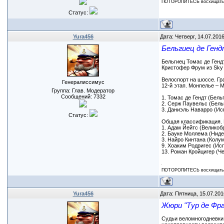
ПОТОРОПИТЕСЬ восхищаться
Статус:
Yura456
Дата: Четверг, 14.07.201
Бельгиец де Генд
Бельгиец Томас де Гендт
Кристофер Фрум из Sky 
Велоспорт на шоссе. Гр
Генералиссимус
12-й этап. Монпелье – М
Группа: Глав. Модератор
Сообщений:
7332
1. Томас де Гендт (Бельги
2. Серж Паувельс (Бельг
3. Даниэль Наварро (Испа
Статус:
Общая классификация. 
1. Адам Йейтс (Великобр
2. Бауке Моллема (Ниде
3. Найро Кинтана (Колу
9. Хоаким Родригес (Ис
13. Роман Кройцигер (Чех
ПОТОРОПИТЕСЬ восхищаться
Yura456
Дата: Пятница, 15.07.201
Жюри "Тур де Фра
Судьи веломногодневки 