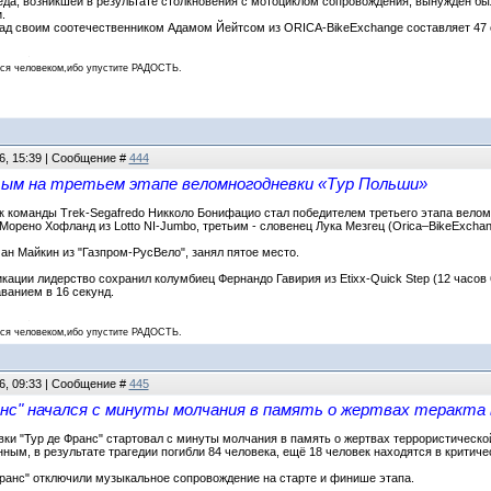
да, возникшей в результате столкновения с мотоциклом сопровождения, вынужден был
.
 своим соотечественником Адамом Йейтсом из ORICA-BikeExchange составляет 47 сек
 человеком,ибо упустите РАДОСТЬ.
6, 15:39 | Сообщение #
444
ым на третьем этапе веломногодневки «Тур Польши»
 команды Trek-Segafredo Никколо Бонифацио стал победителем третьего этапа веломн
Морено Хофланд из Lotto NI-Jumbo, третьим - словенец Лука Мезгец (Orica–BikeExchan
ан Майкин из "Газпром-РусВело", занял пятое место.
кации лидерство сохранил колумбиец Фернандо Гавирия из Etixx-Quick Step (12 часов 
ванием в 16 секунд.
 человеком,ибо упустите РАДОСТЬ.
6, 09:33 | Сообщение #
445
анс" начался с минуты молчания в память о жертвах теракта
вки "Тур де Франс" стартовал с минуты молчания в память о жертвах террористическ
ным, в результате трагедии погибли 84 человека, ещё 18 человек находятся в критиче
ранс" отключили музыкальное сопровождение на старте и финише этапа.