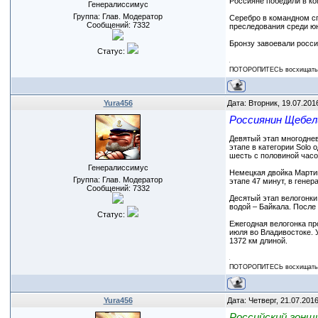
Россияне победили в ко
Генералиссимус
Группа: Глав. Модератор
Серебро в командном сп
Сообщений:
7332
преследования среди ю
Бронзу завоевали росси
Статус:
ПОТОРОПИТЕСЬ восхищаться
Yura456
Дата: Вторник, 19.07.201
Россиянин Щебели
Девятый этап многоднев
этапе в категории Solo
шесть с половиной часо
Генералиссимус
Немецкая двойка Марти
Группа: Глав. Модератор
этапе 47 минут, в гене
Сообщений:
7332
Десятый этап велогонки
водой – Байкала. После
Статус:
Ежегодная велогонка пр
июля во Владивостоке. 
1372 км длиной.
ПОТОРОПИТЕСЬ восхищаться
Yura456
Дата: Четверг, 21.07.201
Российский гонщи