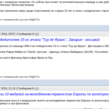
я с огромным талантом. Он сейчас выступает за континентальную команду и уже доб
"Катюши" Вячеслав Екимов.
рал чемпионат мира среди спортсменов не старше 23 лет в гонке с раздельным старто
 человеком,ибо упустите РАДОСТЬ.
7.2016, 09:57 | Сообщение #
449
едителем 15-го этапа "Тур де Франс", Закарин - восьмой
нтано из команды IAM стал победителем 15-го этапа "Тур де Франс". Дистанцию в 160,
як Рафал Майка из Tinkoff, третьим – француз Алекси Вюйармоз (AG2R). Россиянин 
остался британец Кристофер Фрум из Sky.
 человеком,ибо упустите РАДОСТЬ.
7.2016, 21:14 | Сообщение #
450
ли 10 медалей на молодёжном первенстве Европы по велотрек
восьмое место в медальном зачёте на молодёжном первенстве Европы по велоспорту 
бряных и три бронзовые.