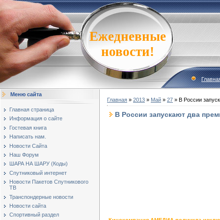
Ежедневные
новости!
Главна
Меню сайта
Главная
»
2013
»
Май
»
27
» В России запус
Главная страница
В России запускают два прем
Информация о сайте
Гостевая книга
Написать нам.
Новости Сайта
Наш Форум
ШАРА НА ШАРУ (Коды)
Спутниковый интернет
Новости Пакетов Спутникового
ТВ
Транспондерные новости
Новости сайта
Спортивный раздел
Кинокомпания АМЕДИА получила исключи