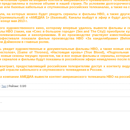
редставлены в полном объеме в нашей стране. По условиям долгосрочного д
ных или базовых кабельных и спутниковых российских телеканалах, а также на
ла, на которых можно будет увидеть сериалы и фильмы НВО, а также други
премиальный) и «АМЕДИА 1» (базовый). Каналы выйдут в эфир и будут дост
онце мая 2013 г.
го художественного кино, которому впервые удалось вывести фильмы и се
ы НВО (такие, как «Секс в большом городе» (Sex and The City)) приобрели к
елевизионными и кинопремиями. В их производстве участвуют известнейши
офестиваля показали фильм производства НВО «За канделябрами» (Behin
ом Дэймоном в главных ролях.
ь увидит художественные и документальные фильмы HBO, а также новые сез
рестолов», (Game of Thrones), «Настоящая кровь» (True Blood), «Подпольная
новые сезоны текущих проектов, так и все новые фильмы и сериалы, которые
и сериалов и фильмы будут показаны в российском эфире немедленно после 
нтракт, предоставляющий российским телезрителям доступ к контенту ведущ
ей отрасли кабельного и спутникового телевидения в России.
нах компании АМЕДИА вывести контент американского телеканала HBO на росси
:
Taxi
|
Рейтинг
:
0.0
/
0