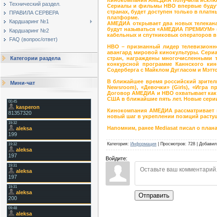
Технический раздел.
Сериалы и фильмы НВО впервые будут п
странах, будет доступен только в плат
ПРАВИЛА СЕРВЕРА
платформе.
Кардшаринг №1
АМЕДИА открывает два новых телекана
будут называться «АМЕДИА ПРЕМИУМ» (
Кардшаринг №2
кабельных и спутниковых операторов в к
FAQ (вопрос/ответ)
НВО – признанный лидер телевизионно
авангард мировой кинокультуры. Сериал
стран, награждены многочисленными т
Категории раздела
конкурсной программе Каннского кин
Содерберга с Майклом Дугласом и Мэтт
В ближайшее время российский зрител
Мини-чат
Newsroom), «Девочки» (Girls), «Игра п
Договор АМЕДИА и НВО охватывает как 
США в ближайшие пять лет. Новые сери
Кинокомпания АМЕДИА рассматривает ко
новый шаг в укреплении позиций растущ
Напомним, ранее Mediasat писал о пла
Категория
:
Информация
|
Просмотров
:
728
|
Добавил
Войдите:
Отправить