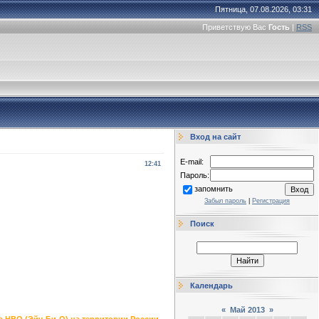
Пятница, 07.08.2026, 03:31
Приветствую Вас
Гость
|
RSS
Вход на сайт
E-mail:
12:41
Пароль:
запомнить
Забыл пароль
|
Регистрация
Поиск
Календарь
«
Май 2013
»
 НВО (Эйч-Би-О) на территории России.