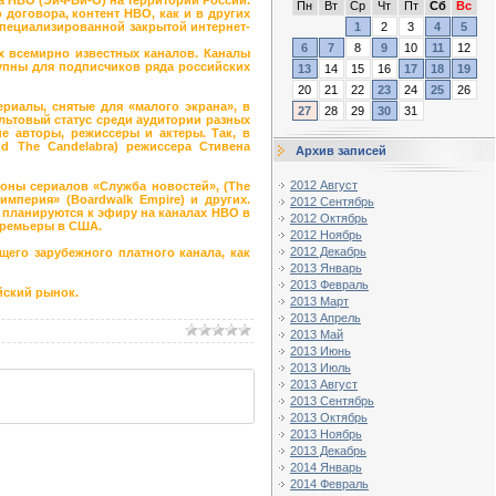
Пн
Вт
Ср
Чт
Пт
Сб
Вс
оговора, контент НВО, как и в других
 специализированной закрытой интернет-
1
2
3
4
5
6
7
8
9
10
11
12
х всемирно известных каналов. Каналы
упны для подписчиков ряда российских
13
14
15
16
17
18
19
20
21
22
23
24
25
26
риалы, снятые для «малого экрана», в
27
28
29
30
31
ультовый статус среди аудитории разных
е авторы, режиссеры и актеры. Так, в
d The Candelabra) режиссера Стивена
Архив записей
2012 Август
оны сериалов «Служба новостей», (The
 империя» (Boardwalk Empire) и других.
2012 Сентябрь
 планируются к эфиру на каналах НВО в
2012 Октябрь
премьеры в США.
2012 Ноябрь
2012 Декабрь
его зарубежного платного канала, как
2013 Январь
2013 Февраль
йский рынок.
2013 Март
2013 Апрель
2013 Май
2013 Июнь
2013 Июль
2013 Август
2013 Сентябрь
2013 Октябрь
2013 Ноябрь
2013 Декабрь
2014 Январь
2014 Февраль