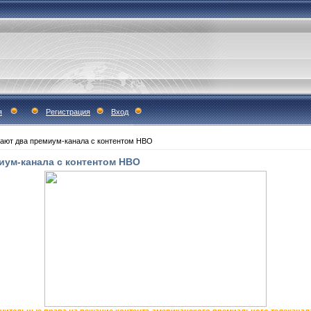
я
Регистрация
Вход
кают два премиум-канала с контентом HBO
иум-канала с контентом HBO
тельные права на вещание контента американского премиального телеканала