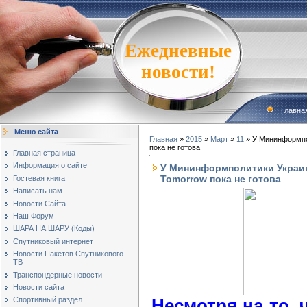
Ежедневные
новости!
Главна
Меню сайта
Главная
»
2015
»
Март
»
11
» У Мининформпол
пока не готова
Главная страница
Информация о сайте
У Мининформполитики Украины
Tomorrow пока не готова
Гостевая книга
Написать нам.
Новости Сайта
Наш Форум
ШАРА НА ШАРУ (Коды)
Спутниковый интернет
Новости Пакетов Спутникового
ТВ
Транспондерные новости
Новости сайта
Несмотря на то, 
Спортивный раздел