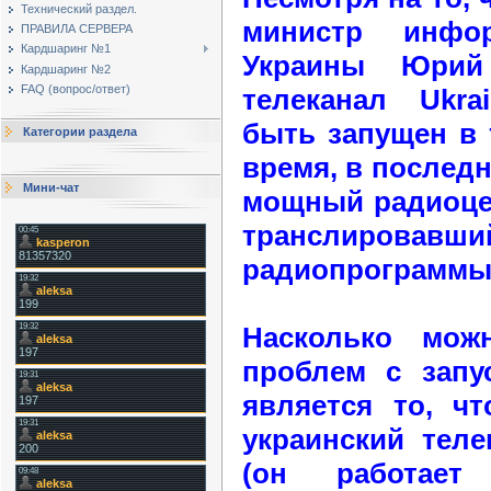
Технический раздел.
министр инфор
ПРАВИЛА СЕРВЕРА
Кардшаринг №1
Украины Юрий
Кардшаринг №2
FAQ (вопрос/ответ)
телеканал Ukr
быть запущен в 
Категории раздела
время, в послед
Мини-чат
мощный радиоцен
транслирова
радиопрограммы 
Насколько мож
проблем с запу
является то, ч
украинский тел
(он работает