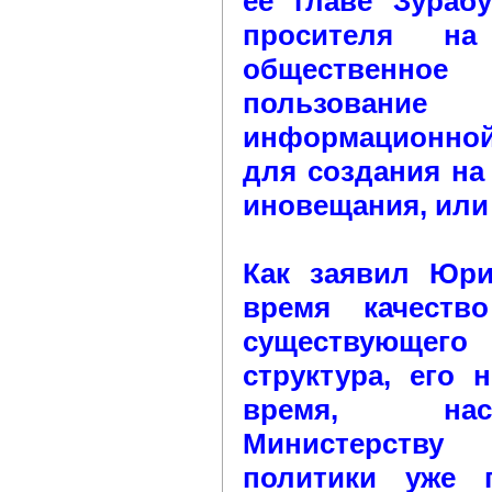
ее главе Зураб
просителя н
общественн
пользовани
информационно
для создания на 
иновещания, или 
Как заявил Юри
время качеств
существующе
структура, его 
время, нас
Министерств
политики уже 