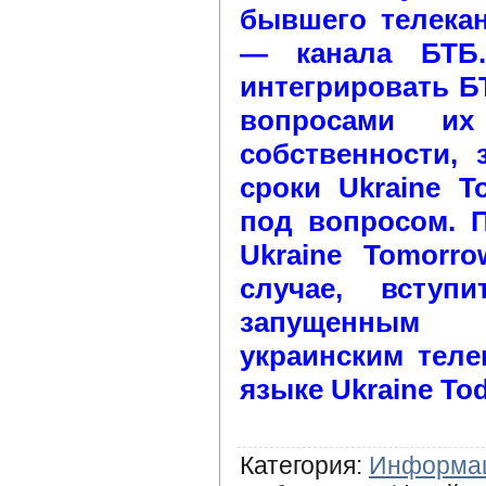
бывшего телека
— канала БТБ.
интегрировать БТ
вопросами их
собственности, 
сроки Ukraine T
под вопросом. П
Ukraine Tomorr
случае, вступ
запущенным
украинским теле
языке Ukraine Tod
Категория
:
Информа